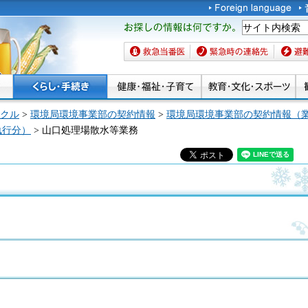
お探しの情報は何です
か。
救急当番医
緊急時の連絡先
避難場
クル
>
環境局環境事業部の契約情報
>
環境局環境事業部の契約情報（
執行分）
> 山口処理場散水等業務