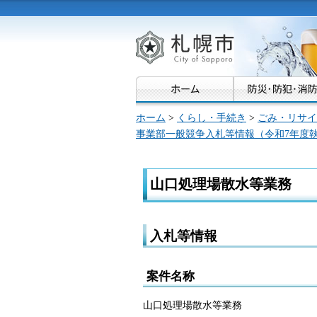
札幌市
ホーム
>
くらし・手続き
>
ごみ・リサイ
事業部一般競争入札等情報（令和7年度
山口処理場散水等業務
入札等情報
案件名称
山口処理場散水等業務