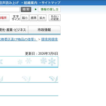
所
文字サイズ
縮小
標準
拡大
色合い
の変更
業務委託及び物品の借受）
>
環境局環境
更新日：2026年3月6日