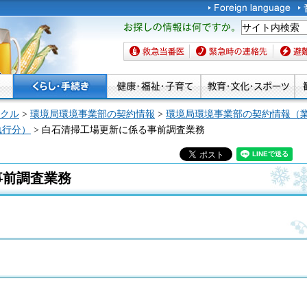
お探しの情報は何です
か。
救急当番医
緊急時の連絡先
避難場
クル
>
環境局環境事業部の契約情報
>
環境局環境事業部の契約情報（
執行分）
> 白石清掃工場更新に係る事前調査業務
事前調査業務