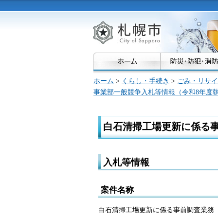
札幌市
ホーム
>
くらし・手続き
>
ごみ・リサイ
事業部一般競争入札等情報（令和8年度
白石清掃工場更新に係る
入札等情報
案件名称
白石清掃工場更新に係る事前調査業務