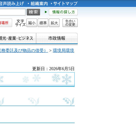
所
文字サイズ
縮小
標準
拡大
色合い
の変更
業務委託及び物品の借受）
>
環境局環境
更新日：2026年6月5日