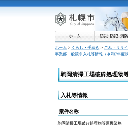
札幌市
ホーム
>
くらし・手続き
>
ごみ・リサイ
事業部一般競争入札等情報（令和7年度
駒岡清掃工場破砕処理物
入札等情報
案件名称
駒岡清掃工場破砕処理物等運搬業務