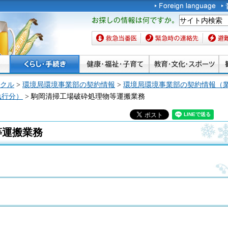
お探しの情報は何です
か。
救急当番医
緊急時の連絡先
避難場
クル
>
環境局環境事業部の契約情報
>
環境局環境事業部の契約情報（
執行分）
> 駒岡清掃工場破砕処理物等運搬業務
等運搬業務