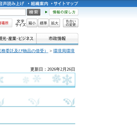
所
文字サイズ
縮小
標準
拡大
色合い
の変更
業務委託及び物品の借受）
>
環境局環境
更新日：2026年2月26日