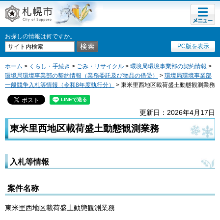
メニュ
札幌市
ー
お探しの情報は何ですか。
PC版を表示
ホーム
>
くらし・手続き
>
ごみ・リサイクル
>
環境局環境事業部の契約情報
>
環境局環境事業部の契約情報（業務委託及び物品の借受）
>
環境局環境事業部
一般競争入札等情報（令和8年度執行分）
> 東米里西地区載荷盛土動態観測業務
更新日：2026年4月17日
東米里西地区載荷盛土動態観測業務
入札等情報
案件名称
東米里西地区載荷盛土動態観測業務