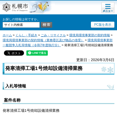
メニュ
札幌市
ー
お探しの情報は何ですか。
PC版を表示
ホーム
>
くらし・手続き
>
ごみ・リサイクル
>
環境局環境事業部の契約情報
>
環境局環境事業部の契約情報（業務委託及び物品の借受）
>
環境局環境事業部
一般競争入札等情報（令和7年度執行分）
> 発寒清掃工場1号焼却設備清掃業務
更新日：2026年3月6日
発寒清掃工場1号焼却設備清掃業務
入札等情報
案件名称
発寒清掃工場1号焼却設備清掃業務