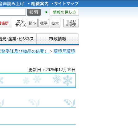
所
文字サイズ
縮小
標準
拡大
色合い
の変更
業務委託及び物品の借受）
>
環境局環境
更新日：2025年12月19日