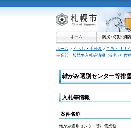
札幌市
ホーム
>
くらし・手続き
>
ごみ・リサイ
事業部一般競争入札等情報（令和7年度
雑がみ選別センター等排
入札等情報
案件名称
雑がみ選別センター等排雪業務