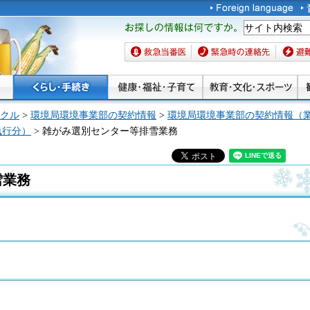
お探しの情報は何です
か。
救急当番医
緊急時の連絡先
避難場
クル
>
環境局環境事業部の契約情報
>
環境局環境事業部の契約情報（
執行分）
> 雑がみ選別センター等排雪業務
雪業務