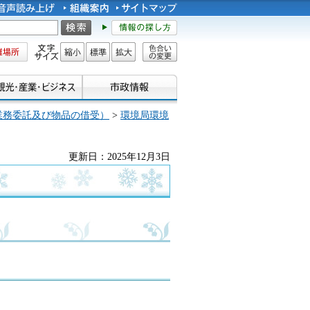
所
文字サイズ
縮小
標準
拡大
色合い
の変更
業務委託及び物品の借受）
>
環境局環境
更新日：2025年12月3日