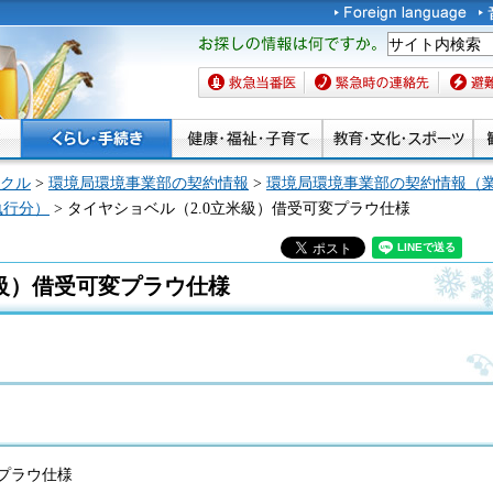
お探しの情報は何です
か。
救急当番医
緊急時の連絡先
避難場
クル
>
環境局環境事業部の契約情報
>
環境局環境事業部の契約情報（
執行分）
> タイヤショベル（2.0立米級）借受可変プラウ仕様
米級）借受可変プラウ仕様
変プラウ仕様