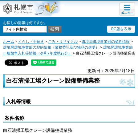
メニュ
札幌市
ー
お探しの情報は何ですか。
PC版を表示
ホーム
>
くらし・手続き
>
ごみ・リサイクル
>
環境局環境事業部の契約情報
>
環境局環境事業部の契約情報（業務委託及び物品の借受）
>
環境局環境事業部
一般競争入札等情報（令和7年度執行分）
> 白石清掃工場クレーン設備整備業務
更新日：2025年7月18日
白石清掃工場クレーン設備整備業務
入札等情報
案件名称
白石清掃工場クレーン設備整備業務