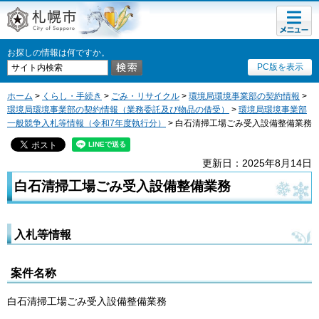
メニュ
札幌市
ー
お探しの情報は何ですか。
PC版を表示
ホーム
>
くらし・手続き
>
ごみ・リサイクル
>
環境局環境事業部の契約情報
>
環境局環境事業部の契約情報（業務委託及び物品の借受）
>
環境局環境事業部
一般競争入札等情報（令和7年度執行分）
> 白石清掃工場ごみ受入設備整備業務
更新日：2025年8月14日
白石清掃工場ごみ受入設備整備業務
入札等情報
案件名称
白石清掃工場ごみ受入設備整備業務