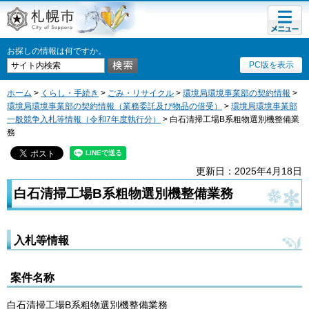
メニュ
札幌市
ー
お探しの情報は何ですか。
PC版を表示
ホーム
>
くらし・手続き
>
ごみ・リサイクル
>
環境局環境事業部の契約情報
>
環境局環境事業部の契約情報（業務委託及び物品の借受）
>
環境局環境事業部
一般競争入札等情報（令和7年度執行分）
> 白石清掃工場B系粗物選別機整備業
務
更新日：2025年4月18日
白石清掃工場B系粗物選別機整備業務
入札等情報
案件名称
白石清掃工場B系粗物選別機整備業務