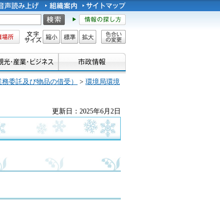
所
文字サイズ
縮小
標準
拡大
色合い
の変更
業務委託及び物品の借受）
>
環境局環境
更新日：2025年6月2日