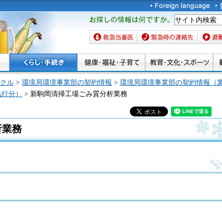
お探しの情報は何です
か。
救急当番医
緊急時の連絡先
避難場
クル
>
環境局環境事業部の契約情報
>
環境局環境事業部の契約情報（
執行分）
> 新駒岡清掃工場ごみ質分析業務
析業務