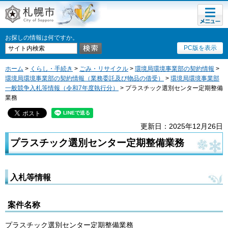
メニュ
札幌市
ー
お探しの情報は何ですか。
PC版を表示
ホーム
>
くらし・手続き
>
ごみ・リサイクル
>
環境局環境事業部の契約情報
>
環境局環境事業部の契約情報（業務委託及び物品の借受）
>
環境局環境事業部
一般競争入札等情報（令和7年度執行分）
> プラスチック選別センター定期整備
業務
更新日：2025年12月26日
プラスチック選別センター定期整備業務
入札等情報
案件名称
プラスチック選別センター定期整備業務