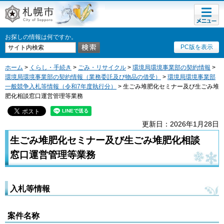
メニュ
札幌市
ー
お探しの情報は何ですか。
PC版を表示
ホーム
>
くらし・手続き
>
ごみ・リサイクル
>
環境局環境事業部の契約情報
>
環境局環境事業部の契約情報（業務委託及び物品の借受）
>
環境局環境事業部
一般競争入札等情報（令和7年度執行分）
> 生ごみ堆肥化セミナー及び生ごみ堆
肥化相談窓口運営管理等業務
更新日：2026年1月28日
生ごみ堆肥化セミナー及び生ごみ堆肥化相談
窓口運営管理等業務
入札等情報
案件名称