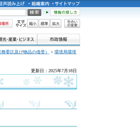
所
文字サイズ
縮小
標準
拡大
色合い
の変更
業務委託及び物品の借受）
>
環境局環境
更新日：2025年7月18日