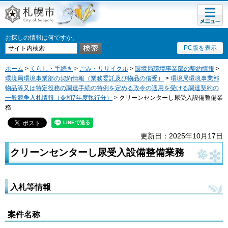
メニュ
札幌市
ー
お探しの情報は何ですか。
PC版を表示
ホーム
>
くらし・手続き
>
ごみ・リサイクル
>
環境局環境事業部の契約情報
>
環境局環境事業部の契約情報（業務委託及び物品の借受）
>
環境局環境事業部
物品等又は特定役務の調達手続の特例を定める政令の適用を受ける調達契約の
一般競争入札情報（令和7年度執行分）
> クリーンセンターし尿受入設備整備業
務
更新日：2025年10月17日
クリーンセンターし尿受入設備整備業務
入札等情報
案件名称