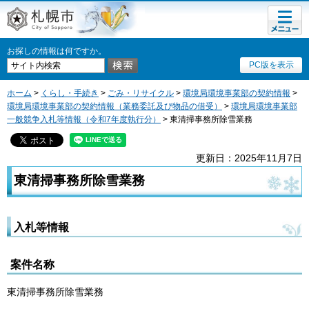
メニュ
札幌市
ー
お探しの情報は何ですか。
PC版を表示
ホーム
>
くらし・手続き
>
ごみ・リサイクル
>
環境局環境事業部の契約情報
>
環境局環境事業部の契約情報（業務委託及び物品の借受）
>
環境局環境事業部
一般競争入札等情報（令和7年度執行分）
> 東清掃事務所除雪業務
更新日：2025年11月7日
東清掃事務所除雪業務
入札等情報
案件名称
東清掃事務所除雪業務