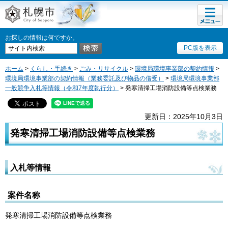
メニュ
札幌市
ー
お探しの情報は何ですか。
PC版を表示
ホーム
>
くらし・手続き
>
ごみ・リサイクル
>
環境局環境事業部の契約情報
>
環境局環境事業部の契約情報（業務委託及び物品の借受）
>
環境局環境事業部
一般競争入札等情報（令和7年度執行分）
> 発寒清掃工場消防設備等点検業務
更新日：2025年10月3日
発寒清掃工場消防設備等点検業務
入札等情報
案件名称
発寒清掃工場消防設備等点検業務