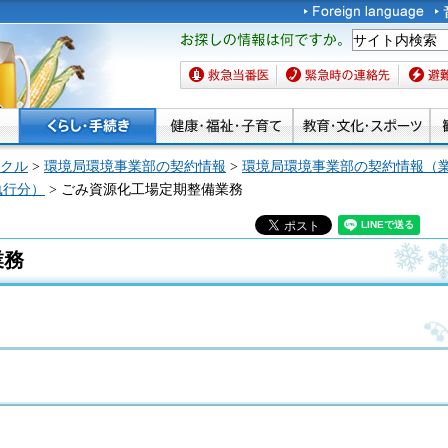
お探しの情報は何です
か。
救急当番医
緊急時の連絡先
避難場
クル
>
環境局環境事業部の契約情報
>
環境局環境事業部の契約情報（
執行分）
> ごみ資源化工場定期整備業務
業務