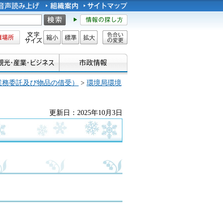
所
文字サイズ
縮小
標準
拡大
色合い
の変更
業務委託及び物品の借受）
>
環境局環境
更新日：2025年10月3日