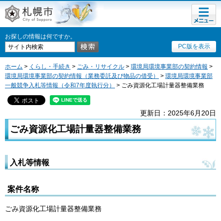
メニュ
札幌市
ー
お探しの情報は何ですか。
PC版を表示
ホーム
>
くらし・手続き
>
ごみ・リサイクル
>
環境局環境事業部の契約情報
>
環境局環境事業部の契約情報（業務委託及び物品の借受）
>
環境局環境事業部
一般競争入札等情報（令和7年度執行分）
> ごみ資源化工場計量器整備業務
更新日：2025年6月20日
ごみ資源化工場計量器整備業務
入札等情報
案件名称
ごみ資源化工場計量器整備業務