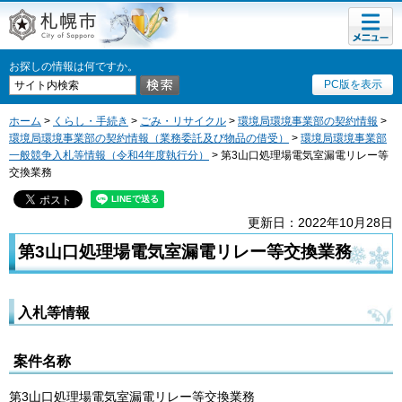
メニュ
札幌市
ー
お探しの情報は何ですか。
PC版を表示
ホーム
>
くらし・手続き
>
ごみ・リサイクル
>
環境局環境事業部の契約情報
>
環境局環境事業部の契約情報（業務委託及び物品の借受）
>
環境局環境事業部
一般競争入札等情報（令和4年度執行分）
> 第3山口処理場電気室漏電リレー等
交換業務
更新日：2022年10月28日
第3山口処理場電気室漏電リレー等交換業務
入札等情報
案件名称
第3山口処理場電気室漏電リレー等交換業務