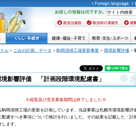
お探しの情報は何です
か。
救急当番医
緊急時の連絡先
避難場
クル
>
ごみの計画、データ
>
駒岡清掃工場更新事業
>
環境影響評価
>
環境影響評価 「計画段階環境配慮書」
※縦覧及び意見募集期間
は終了しました※
る駒岡清掃工場の更新を計画しています。当該事業は札幌市環境影響評
に配慮すべき事項について検討を行いました。その結果を記載した「計
せします。