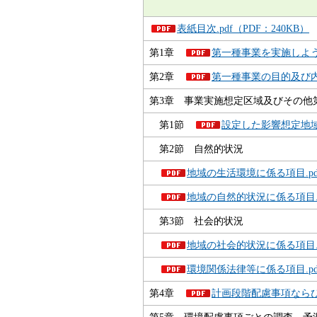
表紙目次.pdf（PDF：240KB）
第1章
第一種事業を実施しよう
第2章
第一種事業の目的及び内容.
第3章 事業実施想定区域及びその他
第1節
設定した影響想定地域及び
第2節 自然的状況
地域の生活環境に係る項目.pdf（
地域の自然的状況に係る項目.pdf
第3節 社会的状況
地域の社会的状況に係る項目.pdf
環境関係法律等に係る項目.pdf（
第4章
計画段階配慮事項ならびに
第5章 環境配慮事項ごとの調査、予