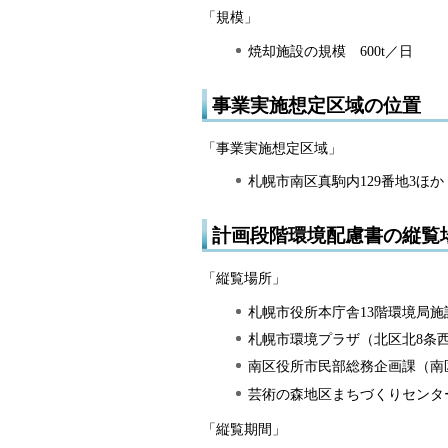
「規模」
焼却施設の規模 600t／日
事業実施想定区域の位置
「事業実施想定区域」
札幌市南区真駒内129番地3ほか
計画段階環境配慮書の縦覧
「縦覧場所」
札幌市役所本庁舎13階環境局施
札幌市環境プラザ（北区北8条西
南区役所市民部総務企画課（南区
芸術の森地区まちづくりセンター
「縦覧期間」