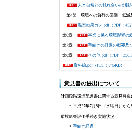
人と自然との触れ合いの活動の場.
第4節 環境への負荷の回避・低減
温室効果ガス.pdf（PDF：45
第6章
事業に係る環境影響の総合的
第7章
手続きの経過の概要及び問
第8章
その他.pdf（PDF：358
資料編.pdf（PDF：745KB）
意見書の提出について
計画段階環境配慮書に関する意見募集
平成27年7月8日（水曜日）から
環境影響評価手続き実施状況
手続き経過