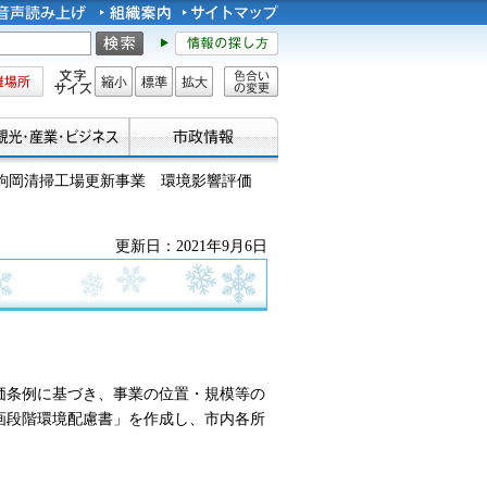
所
文字サイズ
縮小
標準
拡大
色合い
の変更
 駒岡清掃工場更新事業 環境影響評価
更新日：2021年9月6日
価条例に基づき、事業の位置・規模等の
画段階環境配慮書」を作成し、市内各所