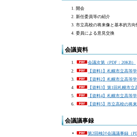
開会
新任委員等の紹介
市立高校の将来像と基本的方向
委員による意見交換
会議資料
会議次第（PDF：20KB）
【資料1】札幌市立高等学校
【資料2】札幌市立高等学
【資料3】第1回札幌市立
【資料4】札幌市立高等学
【資料5】市立高校の将来
会議議事録
第2回検討会議議事録（PDF