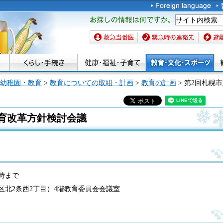
お探しの情報は何です
か。
救急当番医
緊急時の連絡先
避難場
幼稚園・教育
>
教育についての取組・計画
>
教育の計画
> 第2回札幌
育改革方針検討会議
2時まで
区北2条西2丁目）4階教育委員会会議室