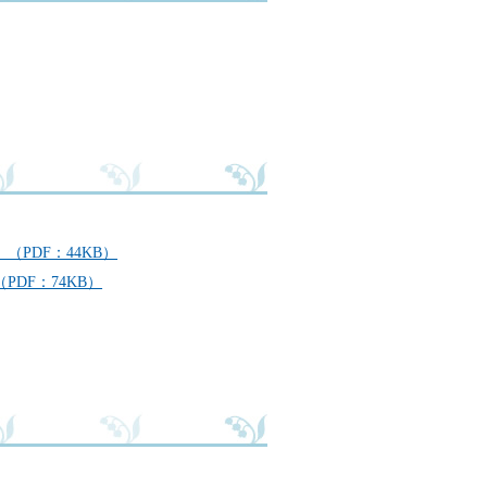
PDF：44KB）
DF：74KB）