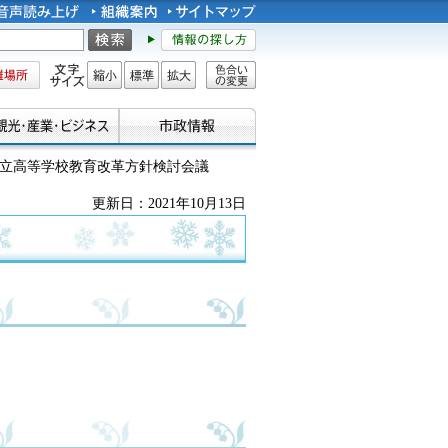
所
文字サイズ
縮小
標準
拡大
色合い
の変更
市立高等学校教育改革方針検討会議
更新日：2021年10月13日