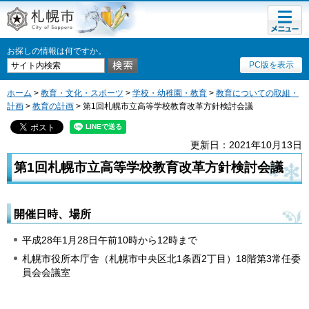
メニュ
札幌市
ー
お探しの情報は何ですか。
PC版を表示
ホーム
>
教育・文化・スポーツ
>
学校・幼稚園・教育
>
教育についての取組・
計画
>
教育の計画
> 第1回札幌市立高等学校教育改革方針検討会議
更新日：2021年10月13日
第1回札幌市立高等学校教育改革方針検討会議
開催日時、場所
平成28年1月28日午前10時から12時まで
札幌市役所本庁舎（札幌市中央区北1条西2丁目）18階第3常任委
員会会議室