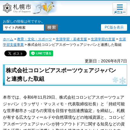
メニュ
札幌市
ー
お探しの情報は何ですか。
PC版を表示
ホーム
>
教育・文化・スポーツ
>
生涯学習・若者支援
>
生涯学習の支援
>
生涯
学習支援事業
> 株式会社コロンビアスポーツウェアジャパンと連携した取組
更新日：2026年8月7日
株式会社コロンビアスポーツウェアジャパン
と連携した取組
本市では、令和6年11月29日、株式会社コロンビアスポーツウェア
ジャパン（ラッザリ・マッスィモ・代表取締役社長）と「持続可能
な世界都市さっぽろの実現を目指す包括連携協定」を締結し、札幌
が有する広大なフィールドや自然環境などの地域資源と、コロンビ
アスポーツウェアジャパンが持つアウトドアに関する知見などの資