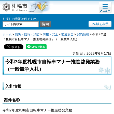
メニュ
札幌市
ー
お探しの情報は何ですか。
PC版を表示
ホーム
>
防災・防犯・消防
>
防犯・安全
>
交通安全
>
契約情報
> 令和7年度
「札幌市自転車マナー推進啓発業務」（一般競争入札）
更新日：2025年6月17日
令和7年度札幌市自転車マナー推進啓発業務
（一般競争入札）
入札情報
案件名称
令和7年度札幌市自転車マナー推進啓発業務