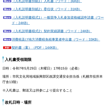
（入札説明書別紙1）入札書（ワード：36KB）
（入札説明書別紙2）委任状（ワード：31KB）
（入札説明書様式1）一般競争入札参加資格確認申請書（ワー
ド：24KB）
（入札説明書様式2）契約実績調書（ワード：24KB）
消費税及び地方消費税免税事業者申出書（ワード：33KB）
契約書（案）（PDF：144KB）
入札書受領期限
日時：令和7年5月29日（木曜日）17時15分（必着）
場所：市民文化局地域振興部区政課交通安全担当係（札幌市役所本
庁舎13階）
※入札書は、郵送又は持参により提出すること
改札日時・場所