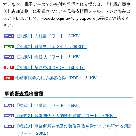
す。なお、電子データでの交付を希望される場合は、「札幌市競争
入札参加資格」に登録されている見積依頼用メールアドレスを差出
人アドレスとして、
kosodate.jimu@city.sapporo.jp
宛にご連絡くだ
さい。
【別紙1】入札書（ワード：36KB）
【別紙2】質問票（エクセル：36KB）
【別紙3】委任状（ワード：31KB）
【別紙4】契約条項（PDF：198KB）
札幌市競争入札参加者心得（PDF：151KB）
事後審査提出書類
【様式1】申請書（ワード：26KB）
【様式2】資本関係・人的関係調書（ワード：53KB）
【様式3】事業所所在地及び警備業務を営むことを証する調書
（ワード：23KB）