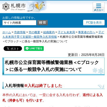
メニュ
札幌市
ー
お探しの情報は何ですか。
PC版を表示
ホーム
>
市政情報
>
市の概要
>
組織案内
>
子ども未来局
>
事業者の方へ
>
子ど
も未来局子育て支援部一般競争入札等情報
> 札幌市公立保育園等機械警備業務
＜Cブロック＞に係る一般競争入札の実施について
更新日：2025年8月28日
札幌市公立保育園等機械警備業務＜Cブロック
＞に係る一般競争入札の実施について
入札等情報
※入札は終了しました
本件の入札においては、一堂に会する入札を行わず、
送付による入
札（持参も可）を行います
。