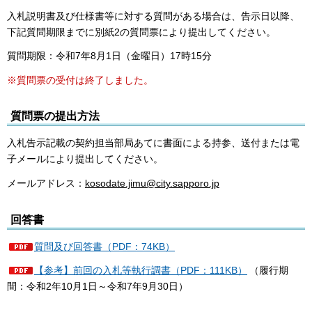
入札説明書及び仕様書等に対する質問がある場合は、告示日以降、
下記質問期限までに別紙2の質問票により提出してください。
質問期限：令和7年8月1日（金曜日）17時15分
※質問票の受付は終了しました。
質問票の提出方法
入札告示記載の契約担当部局あてに書面による持参、送付または電
子メールにより提出してください。
メールアドレス：
kosodate.jimu@city.sapporo.jp
回答書
質問及び回答書（PDF：74KB）
【参考】前回の入札等執行調書（PDF：111KB）
（履行期
間：令和2年10月1日～令和7年9月30日）