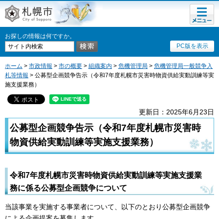
メニュ
札幌市
ー
お探しの情報は何ですか。
PC版を表示
ホーム
>
市政情報
>
市の概要
>
組織案内
>
危機管理局
>
危機管理局一般競争入
札等情報
> 公募型企画競争告示（令和7年度札幌市災害時物資供給実動訓練等実
施支援業務）
更新日：2025年6月23日
公募型企画競争告示（令和7年度札幌市災害時
物資供給実動訓練等実施支援業務）
令和7年度札幌市災害時物資供給実動訓練等実施支援業
務に係る公募型企画競争について
当該事業を実施する事業者について、以下のとおり公募型企画競争
による企画提案を募集します。