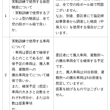
実動訓練で使用する仮想
は、全て空の段ボール箱で問題
物資について
ございません。
・実動訓練で使用するプ
1
なお、別途、委託者にて協定締
ッシュ型の物資は、全て
結事業者から調達した物資（中
空の段ボール箱で良い
身入り）を使用する場合がござ
か。
います。
実動訓練で使用する車両
について
・車両は委託者で確保す
委託者にて搬入車両、避難所へ
るとのことであるが、確
の搬出車両全てを確保する予定
保予定の車両は、搬入車
です。
両、避難所への
また、搬入車両は10台前後、避
2
搬出車両全てについて確
難所への搬出車両は5台前後を
保で良いか。
想定していますが、
また、確保予定（想定）
提案を妨げるものではございま
車両の大きさと台数をそ
せん。
れぞれ何台か。または台
数は提案事項
か。