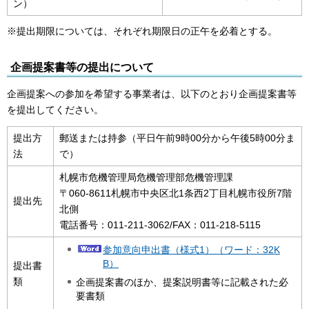
ン）
※提出期限については、それぞれ期限日の正午を必着とする。
企画提案書等の提出について
企画提案への参加を希望する事業者は、以下のとおり企画提案書等
を提出してください。
提出方
郵送または持参（平日午前9時00分から午後5時00分ま
法
で）
札幌市危機管理局危機管理部危機管理課
〒060-8611札幌市中央区北1条西2丁目札幌市役所7階
提出先
北側
電話番号：011-211-3062/FAX：011-218-5115
参加意向申出書（様式1）（ワード：32K
B）
提出書
類
企画提案書のほか、提案説明書等に記載された必
要書類