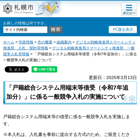
メニュ
札幌市
ー
お探しの情報は何ですか。
PC版を表示
ホーム
>
市政情報
>
市の概要
>
組織案内
>
デジタル戦略推進局スマートシティ
推進部 入札・契約等情報
>
デジタル戦略推進局スマートシティ推進部 一般
競争入札等情報
> 「戸籍総合システム用端末等借受（令和7年追加分）」に係る
一般競争入札の実施について
更新日：2025年3月13日
「戸籍総合システム用端末等借受（令和7年追
加分）」に係る一般競争入札の実施について
戸籍総合システム用端末等の借受に係る一般競争入札を実施しま
す。
※本入札は、入札書を事前に提出する方式のため、ご留意くださ