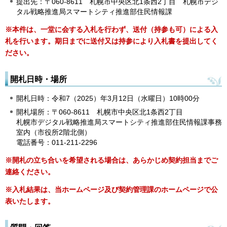
提出先：〒060-8611 札幌市中央区北1条西2丁目 札幌市デジ
タル戦略推進局スマートシティ推進部住民情報課
※本件は、一堂に会する入札を行わず、送付（持参も可）による入
札を行います。期日までに送付又は持参により入札書を提出してく
ださい。
開札日時・場所
開札日時：令和7（2025）年3月12日（水曜日）10時00分
開札場所：〒060-8611 札幌市中央区北1条西2丁目
札幌市デジタル戦略推進局スマートシティ推進部住民情報課事務
室内（市役所2階北側）
電話番号：011-211-2296
※
開札の立ち合いを希望される場合は、あらかじめ契約担当までご
連絡ください。
※入札結果は、当ホームページ及び契約管理課のホームページで公
表いたします。