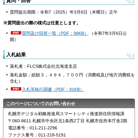
質問・回答
質問提出期限：令和7（2025）年3月6日（木曜日）正午
※質問提出の際の様式は任意とします
。
質問及び回答一覧（PDF：98KB）
（令和7年3月6日公
開）
入札結果
落札者：FLCS株式会社北海道支店
落札金額：総額３，４９４，７００円（消費税及び地方消費税を
含む）
入札等執行調書（PDF：91KB）
このページについてのお問い合わせ
札幌市デジタル戦略推進局スマートシティ推進部住民情報課
〒060-8611 札幌市中央区北1条西2丁目 札幌市役所本庁舎2階
電話番号：011-211-2296
ファクス番号：011-218-5191