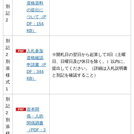
資格資料
別
の提出に
記
ついて（P
2
DF：154
KB）
別
記
入札参加
2
※開札日の翌日から起算して3日（土曜
資格確認
別
日、日曜日及び休日を除く。）以内に、
申請書（P
添
提出してください。（詳細は入札説明書
DF：344
様
と別記を確認すること）
KB）
式
1
別
記
資本関
2
係・人的
別
関係調書
添
（PDF：2
様