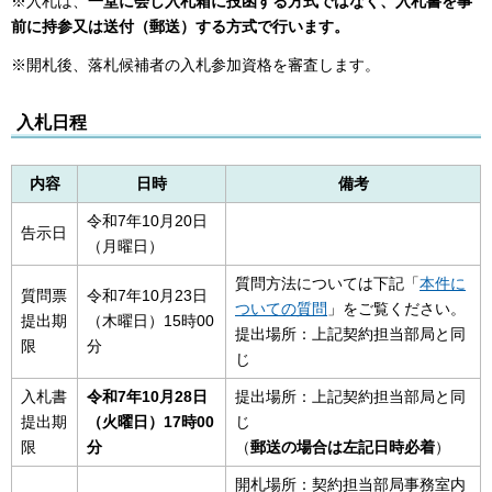
※入札は、
一堂に会し入札箱に投函する方式ではなく、入札書を事
前に持参又は送付（郵送）する方式で行います。
※開札後、落札候補者の入札参加資格を審査します。
入札日程
内容
日時
備考
令和7年10月20日
告示日
（月曜日）
質問方法については下記「
本件に
質問票
令和7年10月23日
ついての質問
」をご覧ください。
提出期
（木曜日）15時00
提出場所：上記契約担当部局と同
限
分
じ
入札書
令和7年10月28日
提出場所：上記契約担当部局と同
提出期
（火曜日）17時00
じ
限
分
（
郵送の場合は左記日時必着
）
開札場所：契約担当部局事務室内