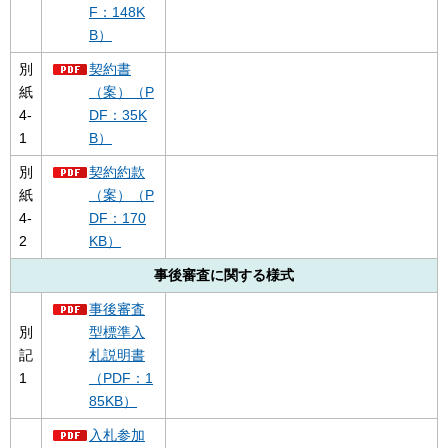
F：148K
B）
別
契約書
紙
（案）（P
4-
DF：35K
1
B）
別
契約約款
紙
（案）（P
4-
DF：170
2
KB）
事後審査に関する様式
事後審査
別
型標準入
記
札説明書
1
（PDF：1
85KB）
入札参加