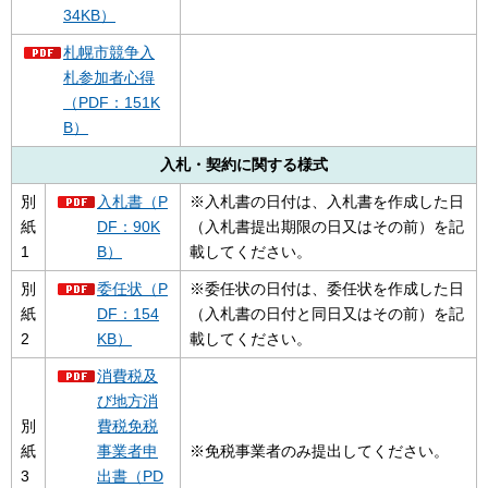
34KB）
札幌市競争入
札参加者心得
（PDF：151K
B）
入札・契約に関する様式
別
入札書（P
※入札書の日付は、入札書を作成した日
紙
DF：90K
（入札書提出期限の日又はその前）を記
1
B）
載してください。
別
委任状（P
※委任状の日付は、委任状を作成した日
紙
DF：154
（入札書の日付と同日又はその前）を記
2
KB）
載してください。
消費税及
び地方消
別
費税免税
紙
事業者申
※免税事業者のみ提出してください。
3
出書（PD