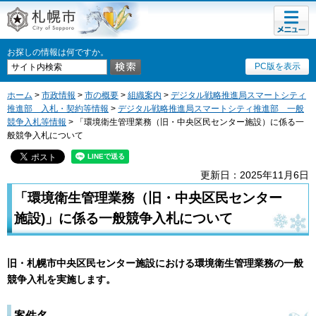
メニュ
札幌市
ー
お探しの情報は何ですか。
PC版を表示
ホーム
>
市政情報
>
市の概要
>
組織案内
>
デジタル戦略推進局スマートシティ
推進部 入札・契約等情報
>
デジタル戦略推進局スマートシティ推進部 一般
競争入札等情報
> 「環境衛生管理業務（旧・中央区民センター施設）に係る一
般競争入札について
更新日：2025年11月6日
「環境衛生管理業務（旧・中央区民センター
施設)」に係る一般競争入札について
旧・札幌市中央区民センター施設における環境衛生管理業務の一般
競争入札を実施します。
案件名