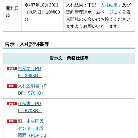
令和7年10月29日
入札結果：下記「
入札結果
」及び
開札日
（水曜日）10時00
契約管理課ホームページにて公表
時
分
※開札の立会いはお控えください
ますようお願いいたします。
告示・入札説明書等
告示文・業務仕様等
告示文（PD
F：368KB）
入札説明書（P
DF：570KB）
仕様書（PD
F：670KB）
旧・中央区民
センター施設
図面（PDF：3