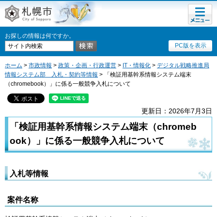
メニュ
札幌市
ー
お探しの情報は何ですか。
PC版を表示
ホーム
>
市政情報
>
政策・企画・行政運営
>
IT・情報化
>
デジタル戦略推進局
情報システム部 入札・契約等情報
> 「検証用基幹系情報システム端末
（chromebook）」に係る一般競争入札について
更新日：2026年7月3日
「検証用基幹系情報システム端末（chromeb
ook）」に係る一般競争入札について
入札等情報
案件名称