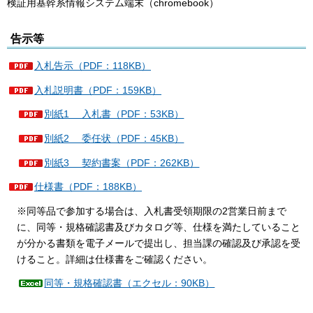
検証用基幹系情報システム端末（chromebook）
告示等
入札告示（PDF：118KB）
入札説明書（PDF：159KB）
別紙1 入札書（PDF：53KB）
別紙2 委任状（PDF：45KB）
別紙3 契約書案（PDF：262KB）
仕様書（PDF：188KB）
※同等品で参加する場合は、入札書受領期限の2営業日前まで
に、同等・規格確認書及びカタログ等、仕様を満たしていること
が分かる書類を電子メールで提出し、担当課の確認及び承認を受
けること。詳細は仕様書をご確認ください。
同等・規格確認書（エクセル：90KB）