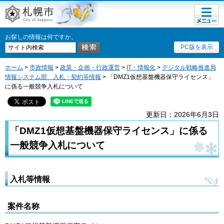
メニュ
札幌市
ー
お探しの情報は何ですか。
PC版を表示
ホーム
>
市政情報
>
政策・企画・行政運営
>
IT・情報化
>
デジタル戦略推進局
情報システム部 入札・契約等情報
> 「DMZ1仮想基盤機器保守ライセンス」
に係る一般競争入札について
更新日：2026年6月3日
「DMZ1仮想基盤機器保守ライセンス」に係る
一般競争入札について
入札等情報
案件名称