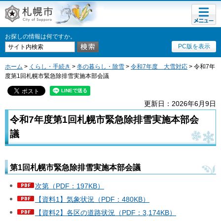
メニュ
札幌市
ー
お探しの情報は何ですか。
PC版を表示
ホーム
>
くらし・手続き
>
冬の暮らし・除雪
>
令和7年度 大雪対応
> 令和7年
度第1回札幌市緊急除排雪実施本部会議
更新日：2026年6月9日
令和7年度第1回札幌市緊急除排雪実施本部会
議
第1回札幌市緊急除排雪実施本部会議
次第（PDF：197KB）
【資料1】気象状況（PDF：480KB）
【資料2】各区の道路状況（PDF：3,174KB）