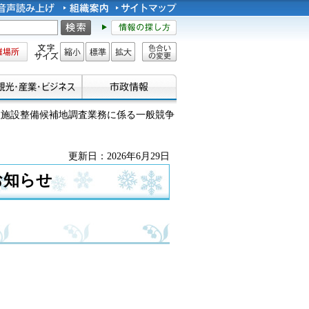
所
文字サイズ
縮小
標準
拡大
色合い
の変更
処理施設整備候補地調査業務に係る一般競争
更新日：2026年6月29日
お知らせ