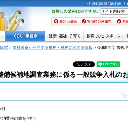
お探しの情報は何です
か。
救急当番医
緊急時の連絡先
避難場
除雪
>
雪対策室が発注する業務・役務に関する情報
> 令和8年度 雪
設整備候補地調査業務に係る一般競争入札の
会社
び地方消費税の額を含む）