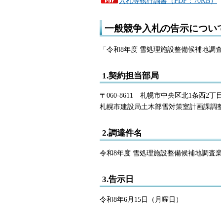
入札等執行調書（PDF：70KB）
一般競争入札の告示につい
「令和8年度 雪処理施設整備候補地
1.契約担当部局
〒060-8611 札幌市中央区北1条西2
札幌市建設局土木部雪対策室計画課調整係 電
2.調達件名
令和8年度 雪処理施設整備候補地調査
3.告示日
令和8年6月15日（月曜日）