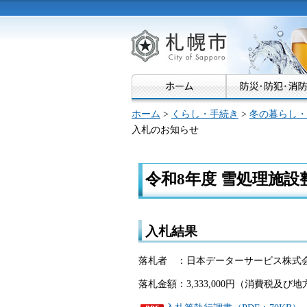
札幌市
ホーム
>
くらし・手続き
>
冬の暮らし・
入札のお知らせ
令和8年度 雪処理施
入札結果
落札者 ：日本データーサービス株式
落札金額：3,333,000円（消費税及