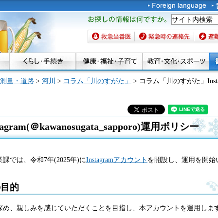
お探しの情報は何です
か。
救急当番医
緊急時の連絡先
避難場
測量・道路
>
河川
>
コラム「川のすがた」
> コラム「川のすがた」Instagra
am(＠kawanosugata_sapporo)運用ポリシー
では、令和7年(2025年)に
Instagramアカウント
を開設し、運用を開始
の目的
深め、親しみを感じていただくことを目指し、本アカウントを運用しま