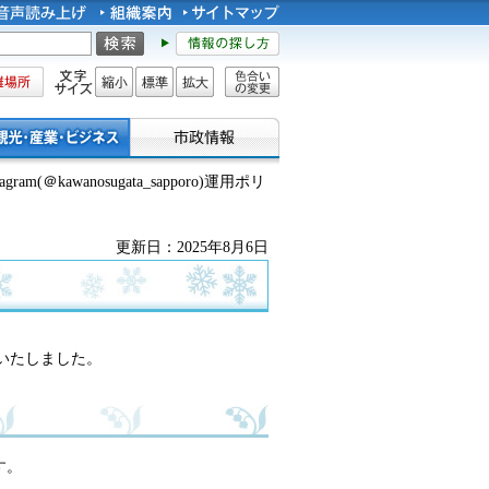
所
文字サイズ
縮小
標準
拡大
色合い
の変更
m(＠kawanosugata_sapporo)運用ポリ
更新日：2025年8月6日
いたしました。
す。