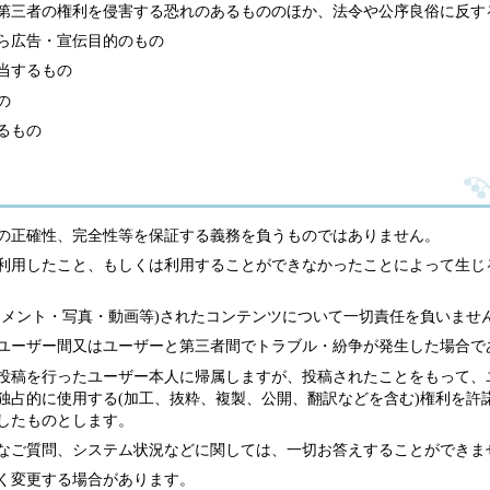
第三者の権利を侵害する恐れのあるもののほか、法令や公序良俗に反す
ら広告・宣伝目的のもの
該当するもの
の
るもの
の正確性、完全性等を保証する義務を負うものではありません。
利用したこと、もしくは利用することができなかったことによって生じ
コメント・写真・動画等)されたコンテンツについて一切責任を負いませ
ユーザー間又はユーザーと第三者間でトラブル・紛争が発生した場合で
投稿を行ったユーザー本人に帰属しますが、投稿されたことをもって、
独占的に使用する(加工、抜粋、複製、公開、翻訳などを含む)権利を許
したものとします。
、技術的なご質問、システム状況などに関しては、一切お答えすることができま
く変更する場合があります。