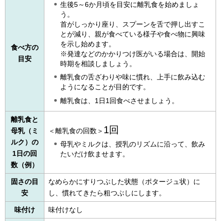
生後5～6か月頃を目安に離乳食を始めましょ
う。
首がしっかり座り、スプーンを舌で押し出すこ
とが減り、親が食べている様子や食べ物に興味
を示し始めます。
食べ方の
※発達などのかかりつけ医がいる場合は、開始
目安
時期を相談しましょう。
離乳食の舌ざわりや味に慣れ、上手に飲み込む
ようになることが目的です。
離乳食は、1日1回食べさせましょう。
離乳食と
1回
母乳（ミ
＜離乳食の回数＞
ルク）の
母乳やミルクは、授乳のリズムに沿って、飲み
1日の回
たいだけ飲ませます。
数（例）
固さの目
なめらかにすりつぶした状態（ポタージュ状）に
安
し、慣れてきたら粗つぶしにします。
味付け
味付けなし