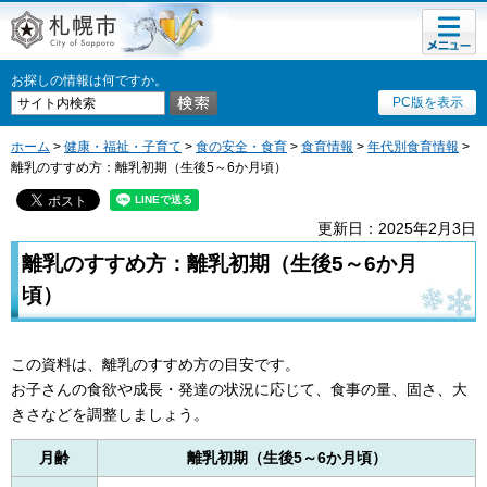
メニュ
札幌市
ー
お探しの情報は何ですか。
PC版を表示
ホーム
>
健康・福祉・子育て
>
食の安全・食育
>
食育情報
>
年代別食育情報
>
離乳のすすめ方：離乳初期（生後5～6か月頃）
更新日：2025年2月3日
離乳のすすめ方：離乳初期（生後5～6か月
頃）
この資料は、離乳のすすめ方の目安です。
お子さんの食欲や成長・発達の状況に応じて、食事の量、固さ、大
きさなどを調整しましょう。
月齢
離乳初期（生後5～6か月頃）