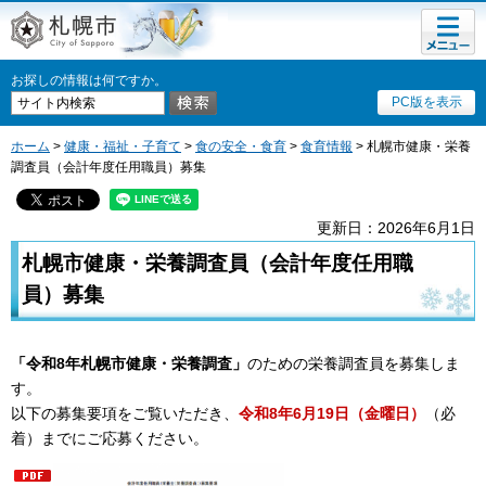
メニュ
札幌市
ー
お探しの情報は何ですか。
PC版を表示
ホーム
>
健康・福祉・子育て
>
食の安全・食育
>
食育情報
> 札幌市健康・栄養
調査員（会計年度任用職員）募集
更新日：2026年6月1日
札幌市健康・栄養調査員（会計年度任用職
員）募集
「令和8年札幌市健康・栄養調査」
のための栄養調査員を募集しま
す。
以下の募集要項をご覧いただき、
令和8年6月19日（金曜日）
（必
着）までにご応募ください。