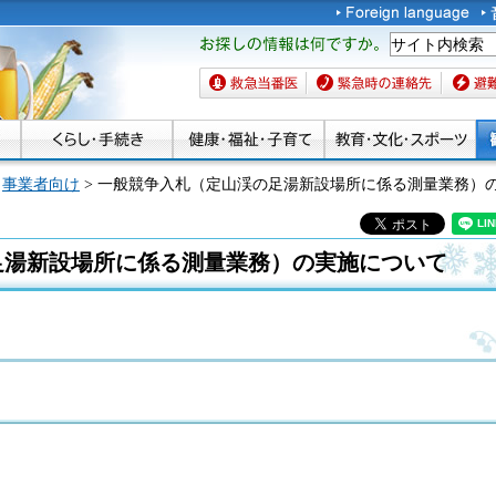
お探しの情報は何です
か。
救急当番医
緊急時の連絡先
避難場
>
事業者向け
> 一般競争入札（定山渓の足湯新設場所に係る測量業務）
足湯新設場所に係る測量業務）の実施について