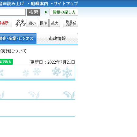
所
文字サイズ
縮小
標準
拡大
色合い
の変更
の実施について
更新日：2022年7月21日