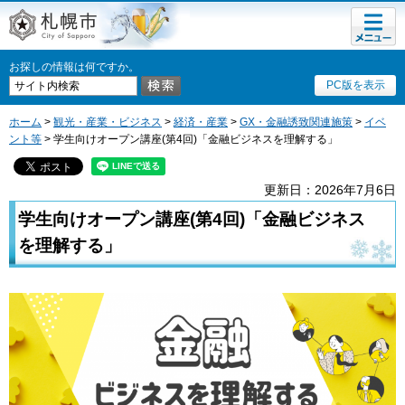
メニュ
札幌市
ー
お探しの情報は何ですか。
PC版を表示
ホーム
>
観光・産業・ビジネス
>
経済・産業
>
GX・金融誘致関連施策
>
イベ
ント等
> 学生向けオープン講座(第4回)「金融ビジネスを理解する」
更新日：2026年7月6日
学生向けオープン講座(第4回)「金融ビジネス
を理解する」