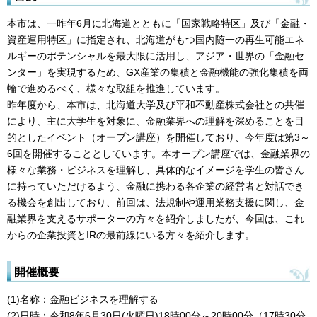
本市は、一昨年6月に北海道とともに「国家戦略特区」及び「金融・
資産運用特区」に指定され、北海道がもつ国内随一の再生可能エネ
ルギーのポテンシャルを最大限に活用し、アジア・世界の「金融セ
ンター」を実現するため、GX産業の集積と金融機能の強化集積を両
輪で進めるべく、様々な取組を推進しています。
昨年度から、本市は、北海道大学及び平和不動産株式会社との共催
により、主に大学生を対象に、金融業界への理解を深めることを目
的としたイベント（オープン講座）を開催しており、今年度は第3～
6回を開催することとしています。本オープン講座では、金融業界の
様々な業務・ビジネスを理解し、具体的なイメージを学生の皆さん
に持っていただけるよう、金融に携わる各企業の経営者と対話でき
る機会を創出しており、前回は、法規制や運用業務支援に関し、金
融業界を支えるサポーターの方々を紹介しましたが、今回は、これ
からの企業投資とIRの最前線にいる方々を紹介します。
開催概要
(1)名称：金融ビジネスを理解する
(2)日時：令和8年6月30日(火曜日)18時00分～20時00分（17時30分