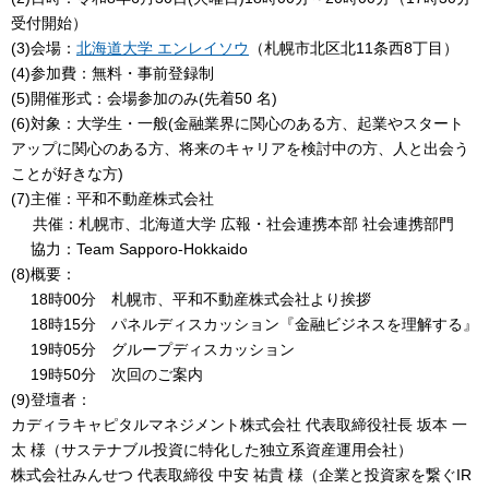
受付開始）
(3)会場：
北海道大学 エンレイソウ
（札幌市北区北11条西8丁目）
(4)参加費：無料・事前登録制
(5)開催形式：会場参加のみ(先着50 名)
(6)対象：大学生・一般(金融業界に関心のある方、起業やスタート
アップに関心のある方、将来のキャリアを検討中の方、人と出会う
ことが好きな方)
(7)主催：平和不動産株式会社
共催：札幌市、北海道大学 広報・社会連携本部 社会連携部門
協力：Team Sapporo-Hokkaido
(8)概要：
18時00分 札幌市、平和不動産株式会社より挨拶
18時15分 パネルディスカッション『金融ビジネスを理解する』
19時05分 グループディスカッション
19時50分 次回のご案内
(9)登壇者：
カディラキャピタルマネジメント株式会社 代表取締役社長 坂本 一
太 様（サステナブル投資に特化した独立系資産運用会社）
株式会社みんせつ 代表取締役 中安 祐貴 様（企業と投資家を繋ぐIR