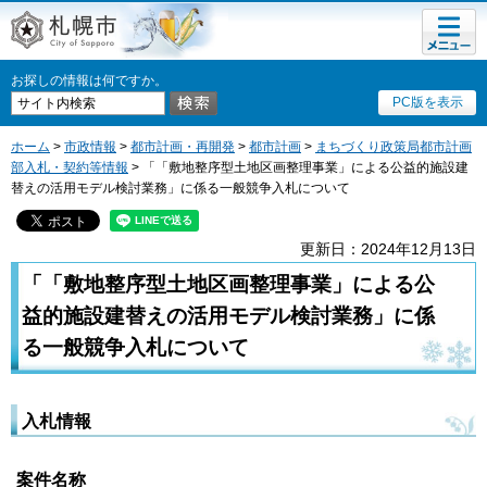
メニュ
札幌市
ー
お探しの情報は何ですか。
PC版を表示
ホーム
>
市政情報
>
都市計画・再開発
>
都市計画
>
まちづくり政策局都市計画
部入札・契約等情報
> 「「敷地整序型土地区画整理事業」による公益的施設建
替えの活用モデル検討業務」に係る一般競争入札について
更新日：2024年12月13日
「「敷地整序型土地区画整理事業」による公
益的施設建替えの活用モデル検討業務」に係
る一般競争入札について
入札情報
案件名称