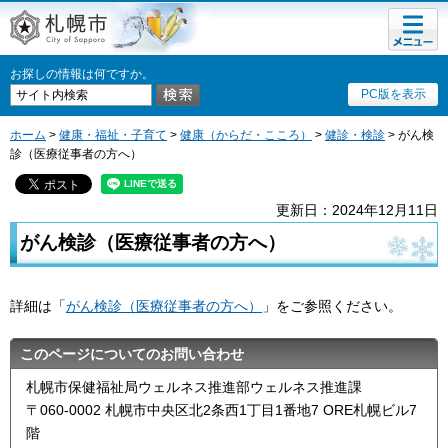
メニュ
札幌市
ー
お探しの情報は何ですか。
PC版を表示
ホーム
>
健康・福祉・子育て
>
健康（からだ・こころ）
>
健診・検診
> がん検
診（医療従事者の方へ）
更新日：2024年12月11日
がん検診（医療従事者の方へ）
詳細は「
がん検診（医療従事者の方へ）
」をご参照ください。
このページについてのお問い合わせ
札幌市保健福祉局ウェルネス推進部ウェルネス推進課
〒060-0002 札幌市中央区北2条西1丁目1番地7 ORE札幌ビル7
階