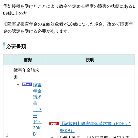
予防接種を受けたことにより政令で定める程度の障害の状態にある1
8歳以上の方
※障害児養育年金の支給対象者が18歳になった場合、改めて障害年
金の認定を受ける必要があります。
必要書類
書類
説明
障害年金請求
書
障害
年金
請求
書
（ワ
ー
ド：
【記載例】障害年金請求書（PDF：1
29K
85KB）
B）
1