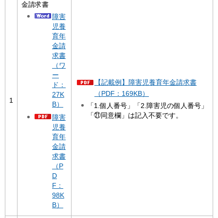
金請求書
障害
児養
育年
金請
求書
（ワ
ー
【記載例】障害児養育年金請求書
ド：
（PDF：169KB）
27K
1
B）
「1.個人番号」「2.障害児の個人番号」
「㉑同意欄」は記入不要です。
障害
児養
育年
金請
求書
（P
D
F：
98K
B）