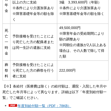
以上の方に支給
3級 3,393,600円（年額）
年
※条件により介護加算あり
※条件により介護加算あり
金
※障害基礎年金等の額を除
※障害基礎年金等の額を除く
く
49,500,000円
死
※障害年金の受給期間により
亡
予防接種を受けたことによ
額の調整あり
一
り死亡した方の配偶者また
※同順位の遺族が2人以上ある
時
は同一生計の遺族に支給
場合は、その人数で除して得
金
た額
葬
予防接種を受けたことによ
祭
り死亡した方の葬祭を行う
222,000円
料
者に支給
【※】各給付（医療費は除く）の給付額は、通院・入院した年月や
死亡した年月等によって異なります。詳細は以下「年度別給付額一
覧」でご確認ください。
年度別給付額一覧（PDF：78KB）