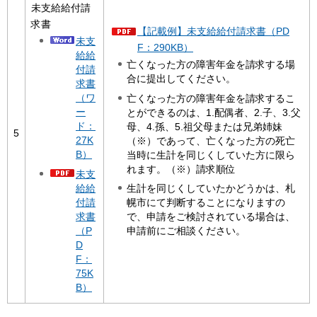
未支給給付請
求書
【記載例】未支給給付請求書（PD
未支
F：290KB）
給給
亡くなった方の障害年金を請求する場
付請
合に提出してください。
求書
（ワ
亡くなった方の障害年金を請求するこ
ー
とができるのは、1.配偶者、2.子、3.父
ド：
母、4.孫、5.祖父母または兄弟姉妹
5
27K
（※）であって、亡くなった方の死亡
B）
当時に生計を同じくしていた方に限ら
れます。（※）請求順位
未支
給給
生計を同じくしていたかどうかは、札
付請
幌市にて判断することになりますの
求書
で、申請をご検討されている場合は、
（P
申請前にご相談ください。
D
F：
75K
B）