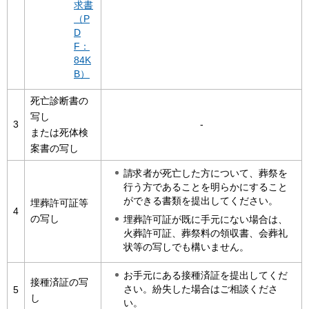
求書
（P
D
F：
84K
B）
死亡診断書の
写し
3
-
または死体検
案書の写し
請求者が死亡した方について、葬祭を
行う方であることを明らかにすること
ができる書類を提出してください。
埋葬許可証等
4
の写し
埋葬許可証が既に手元にない場合は、
火葬許可証、葬祭料の領収書、会葬礼
状等の写しでも構いません。
お手元にある接種済証を提出してくだ
接種済証の写
さい。紛失した場合はご相談くださ
5
し
い。