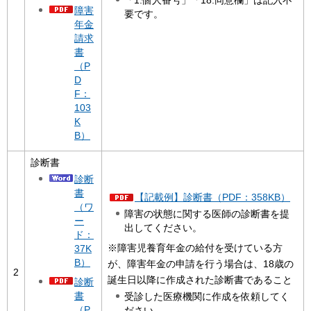
「1.個人番号」「18.同意欄」は記入不
障害
要です。
年金
請求
書
（P
D
F：
103
K
B）
診断書
診断
書
【記載例】診断書（PDF：358KB）
（ワ
障害の状態に関する医師の診断書を提
ー
出してください。
ド：
※障害児養育年金の給付を受けている方
37K
B）
が、障害年金の申請を行う場合は、18歳の
2
誕生日以降に作成された診断書であること
診断
書
受診した医療機関に作成を依頼してく
（P
ださい。