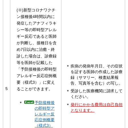
(※)新型コロナワクチ
ン接種後4時間以内に
発症したアナフィラキ
シー等の即時型アレル
ギー反応であると医師
が判断し、接種日を含
め7日以内に治癒・終
診した場合は、診療録
等を医師が記載した
疾病の発病年月日、その症状
「予防接種後の即時型
を証する医師の作成した診療
アレルギー反応症例概
録（サマリー、検査結果報
要（様式3）」に変え
告、写真等を含む）の写し。
5
ることができます。
受診した医療機関に請求して
ください。
予防接種後
発行にかかる費用は自己負担
の即時型ア
となります。
レルギー反
応症例概要
（様式3）