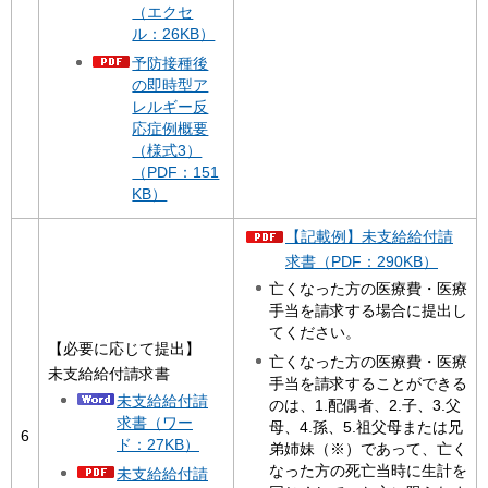
（エクセ
ル：26KB）
予防接種後
の即時型ア
レルギー反
応症例概要
（様式3）
（PDF：151
KB）
【記載例】未支給給付請
求書（PDF：290KB）
亡くなった方の医療費・医療
手当を請求する場合に提出し
てください。
【必要に応じて提出】
亡くなった方の医療費・医療
未支給給付請求書
手当を請求することができる
未支給給付請
のは、1.配偶者、2.子、3.父
求書（ワー
母、4.孫、5.祖父母または兄
6
ド：27KB）
弟姉妹（※）であって、亡く
なった方の死亡当時に生計を
未支給給付請