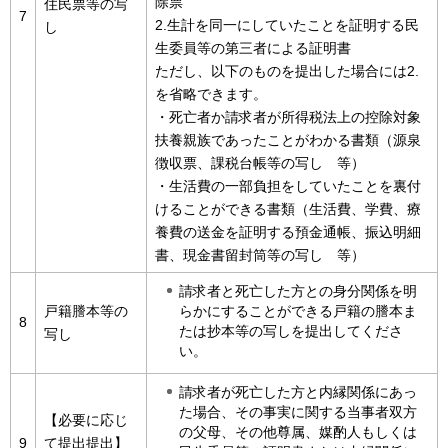
除票
住民票等の写
7
2.生計を同一にしていたことを証明する民
し
生委員等の第三者による証明書
ただし、以下のものを提出した場合には2.
を省略できます。
・死亡者か請求者が所得税法上の控除対象
扶養親族であったことがわかる書類（源泉
徴収票、課税台帳等の写し 等）
・生活費の一部負担をしていたことを裏付
けることができる書類（生活費、学費、療
養費の送金を証明する預金通帳、振込明細
書、現金書留封筒等の写し 等）
請求者と死亡した方との身分関係を明
らかにすることができる戸籍の謄本ま
戸籍謄本等の
8
たは抄本等の写しを提出してくださ
写し
い。
請求者が死亡した方と内縁関係にあっ
た場合、その事実に関する当事者双方
【必要に応じ
の父母、その他尊属、媒酌人もしくは
9
て提出提出】