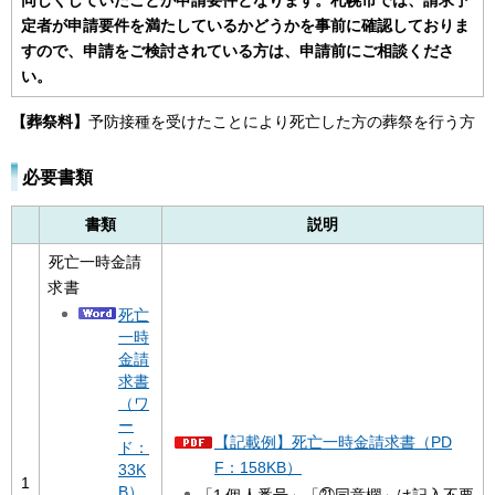
同じくしていたことが申請要件となります。札幌市では、請求予
定者が申請要件を満たしているかどうかを事前に確認しておりま
すので、申請をご検討されている方は、申請前にご相談くださ
い。
【葬祭料】
予防接種を受けたことにより死亡した方の葬祭を行う方
必要書類
書類
説明
死亡一時金請
求書
死亡
一時
金請
求書
（ワ
ー
【記載例】死亡一時金請求書（PD
ド：
F：158KB）
33K
1
B）
「1.個人番号」「㉑同意欄」は記入不要