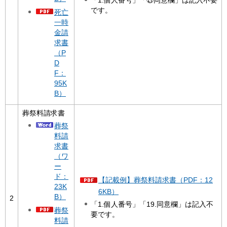
です。
死亡
一時
金請
求書
（P
D
F：
95K
B）
葬祭料請求書
葬祭
料請
求書
（ワ
ー
ド：
【記載例】葬祭料請求書（PDF：12
23K
6KB）
B）
2
「1.個人番号」「19.同意欄」は記入不
葬祭
要です。
料請