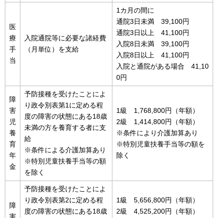
1カ月の間に
通院3日未満 39,100円
医
通院3日以上 41,100円
療
入院通院等に必要な諸経費
入院8日未満 39,100円
手
（月単位）を支給
入院8日以上 41,100円
当
入院と通院がある場合 41,10
0円
予防接種を受けたことによ
障
り政令別表第1に定める程
害
1級 1,768,800円（年額）
度の障害の状態にある18歳
児
2級 1,414,800円（年額）
未満の方を養育する者に支
養
※条件により介護加算あり
給
育
※特別児童扶養手当等の額を
※条件による介護加算あり
年
除く
※特別児童扶養手当等の額
金
を除く
予防接種を受けたことによ
り政令別表第2に定める程
1級 5,656,800円（年額）
障
度の障害の状態にある18歳
2級 4,525,200円（年額）
害