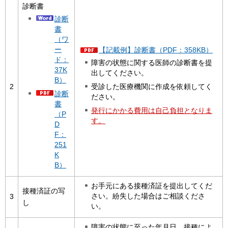
診断書
診断
書
（ワ
ー
【記載例】診断書（PDF：358KB）
ド：
障害の状態に関する医師の診断書を提
37K
出してください。
B）
2
受診した医療機関に作成を依頼してく
診断
ださい。
書
発行にかかる費用は自己負担となりま
（P
す。
D
F：
251
K
B）
お手元にある接種済証を提出してくだ
接種済証の写
さい。紛失した場合はご相談くださ
3
し
い。
障害の状態に至った年月日、接種によ