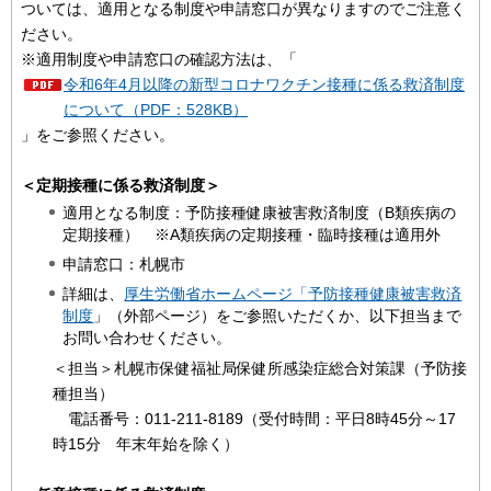
ついては、適用となる制度や申請窓口が異なりますのでご注意く
ださい。
※適用制度や申請窓口の確認方法は、「
令和6年4月以降の新型コロナワクチン接種に係る救済制度
について（PDF：528KB）
」をご参照ください。
＜定期接種に係る救済制度＞
適用となる制度：予防接種健康被害救済制度（B類疾病の
定期接種） ※A類疾病の定期接種・臨時接種は適用外
申請窓口：札幌市
詳細は、
厚生労働省ホームページ「
予防接種健康被害救済
制度
」（外部ページ）をご参照いただくか、以下担当まで
お問い合わせください。
＜担当＞札幌市保健福祉局保健所感染症総合対策課（予防接
種担当）
電話番号：011-211-8189（受付時間：平日8時45分～17
時15分 年末年始を除く）