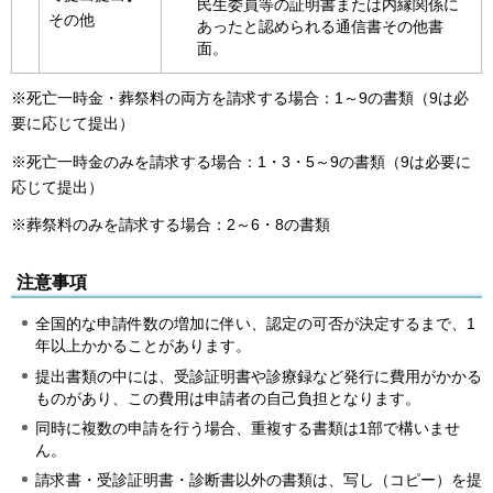
民生委員等の証明書または内縁関係に
その他
あったと認められる通信書その他書
面。
※死亡一時金・葬祭料の両方を請求する場合：1～9の書類（9は必
要に応じて提出）
※死亡一時金のみを請求する場合：1・3・5～9の書類（9は必要に
応じて提出）
※葬祭料のみを請求する場合：2～6・8の書類
注意事項
全国的な申請件数の増加に伴い、認定の可否が決定するまで、1
年以上かかることがあります。
提出書類の中には、受診証明書や診療録など発行に費用がかかる
ものがあり、この費用は申請者の自己負担となります。
同時に複数の申請を行う場合、重複する書類は1部で構いませ
ん。
請求書・受診証明書・診断書以外の書類は、写し（コピー）を提