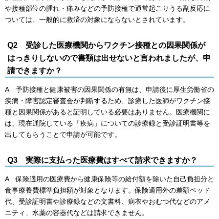
や接種部位の腫れ・痛みなどの予防接種で通常起こりうる副反応に
ついては、一般的に救済の対象にならないとされています。
Q2
受診した医療機関からワクチン接種との因果関係が
はっきりしないので書類は出せないと言われましたが、申
請できますか？
A 予防接種と健康被害の因果関係の有無は、申請後に厚生労働省の
疾病・障害認定審査会が判断するため、診療した医師がワクチン接
種と因果関係があると証明している必要はありません。医療機関に
は、現在通院している「疾病」についての診療録と受診証明書等を
出してもらうことで申請が可能です。
Q3
実際に支払った医療費はすべて請求できますか？
A 保険適用の医療費から健康保険等の給付額を除いた自己負担分と
食事療養費標準負担額が対象となります。保険適用外の差額ベッド
代、受診証明書や診療録などの文書料、病衣やおむつ代などのアメ
ニティ、水薬の容器代などは請求できません。