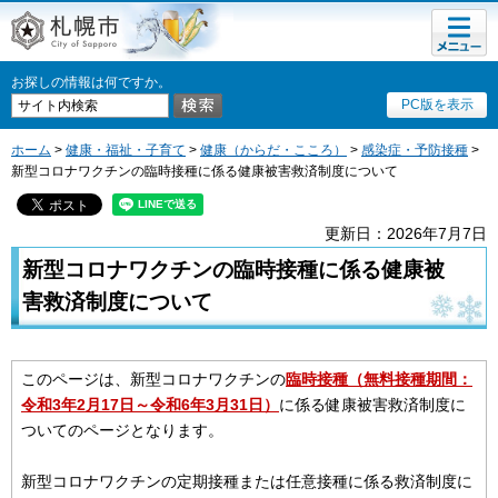
メニュ
札幌市
ー
お探しの情報は何ですか。
PC版を表示
ホーム
>
健康・福祉・子育て
>
健康（からだ・こころ）
>
感染症・予防接種
>
新型コロナワクチンの臨時接種に係る健康被害救済制度について
更新日：2026年7月7日
新型コロナワクチンの臨時接種に係る健康被
害救済制度について
このページは、新型コロナワクチンの
臨時接種（無料接種期間：
令和3年2月17日～令和6年3月31日）
に係る健康被害救済制度に
ついてのページとなります。
新型コロナワクチンの定期接種または任意接種に係る救済制度に