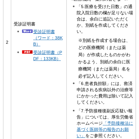
「5.医療を受けた日数」の通
院入院日数の欄が足りない場
合は、余白に追記いただく
受診証明書
か、別紙を作成してくださ
い。
受診証明書
（ワード：38K
※別紙を作成する場合は、
2
B）
どの医療機関（または薬
受診証明書（P
局）が作成したものかがわ
DF：133KB）
かるよう、別紙の余白に医
療機関（または薬局）名を
必ず記入してください。
「6.患者負担額」には、救済
申請される疾病以外の治療等
にかかった費用は除いて記入
してください。
「7.予防接種後副反応疑い報
告」については、厚生労働省
ホームページ
「予防接種法に
基づく医師等の報告のお願
い」
をご参照ください。