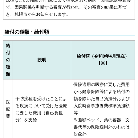
で、因果関係を判断する審査が行われ、その審査の結果に基づ
き、札幌市からお知らせします。
給付の種類・給付額
給
付
給付額（令和8年4月現在）
の
説明
【※】
種
類
保険適用の医療に要した費用
から健康保険等による給付の
予防接種を受けたことによ
額を除いた自己負担分および
医
る疾病について受けた医療
入院時食事療養費標準負担額
療
に要した費用（自己負担
等
費
分）を支給
※差額ベッド、薬の容器、文
書代等の保険適用外のものは
対象外