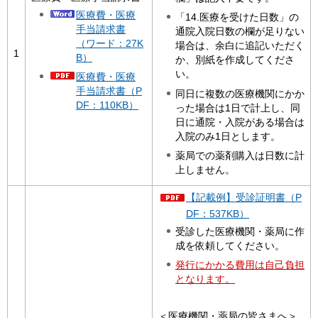
医療費・医療
「14.医療を受けた日数」の
手当請求書
通院入院日数の欄が足りない
（ワード：27K
場合は、余白に追記いただく
1
B）
か、別紙を作成してくださ
い。
医療費・医療
手当請求書（P
同日に複数の医療機関にかか
DF：110KB）
った場合は1日で計上し、同
日に通院・入院がある場合は
入院のみ1日とします。
薬局での薬剤購入は日数に計
上しません。
【記載例】受診証明書（P
DF：537KB）
受診した医療機関・薬局に作
成を依頼してください。
発行にかかる費用は自己負担
となります。
＜医療機関・薬局の皆さまへ＞