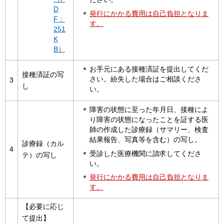
D
発行にかかる費用は自己負担となりま
F：
す。
251
K
B）
お手元にある接種済証を提出してくだ
接種済証の写
さい。紛失した場合はご相談くださ
3
し
い。
障害の状態に至った年月日、接種によ
り障害の状態になったことを証する医
師の作成した診療録（サマリー、検査
結果報告、写真等を含む）の写し。
診療録（カル
4
受診した医療機関に請求してくださ
テ）の写し
い。
発行にかかる費用は自己負担となりま
す。
【必要に応じ
て提出】