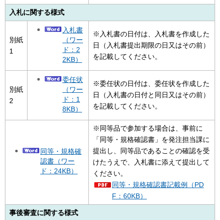
入札に関する様式
入札書
※入札書の日付は、入札書を作成した
（ワー
別紙
日（入札書提出期限の日又はその前）
ド：2
1
を記載してください。
2KB）
委任状
※委任状の日付は、委任状を作成した
（ワー
別紙
日（入札書の日付と同日又はその前）
ド：1
2
を記載してください。
8KB）
※同等品で参加する場合は、事前に
「同等・規格確認書」を発注担当課に
提出し、同等品であることの確認を受
同等・規格確
認書（ワー
けたうえで、入札書に添えて提出して
ド：24KB）
ください。
同等・規格確認書記載例（PD
F：60KB）
事後審査に関する様式