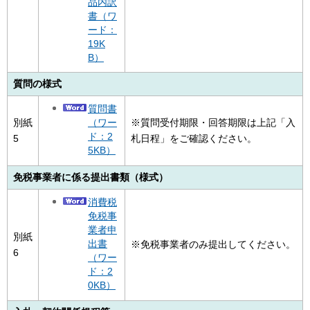
品内訳
書（ワ
ード：
19K
B）
質問の様式
質問書
（ワー
別紙
※質問受付期限・回答期限は上記「入
ド：2
5
札日程」をご確認ください。
5KB）
免税事業者に係る提出書類（様式）
消費税
免税事
業者申
別紙
出書
※免税事業者のみ提出してください。
6
（ワー
ド：2
0KB）