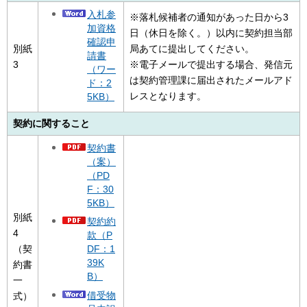
入札参
※落札候補者の通知があった日から3
加資格
日（休日を除く。）以内に契約担当部
確認申
別紙
局あてに提出してください。
請書
3
※電子メールで提出する場合、発信元
（ワー
は契約管理課に届出されたメールアド
ド：2
レスとなります。
5KB）
契約に関すること
契約書
（案）
（PD
F：30
5KB）
別紙
契約約
4
款（P
（契
DF：1
39K
約書
B）
一
借受物
式）