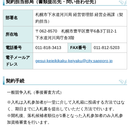
契約担当部局（書類提出先・問い合わせ先）
札幌市下水道河川局 経営管理部 経営企画課（契
部署名
約担当）
〒062-8570 札幌市豊平区豊平6条3丁目2-1
所在地
下水道河川局庁舎3階
電話番号
011-818-3413
FAX番号
011-812-5203
電子メールア
gesui-keieikikaku-keiyaku@city.sapporo.jp
ドレス
契約手続
一般競争入札（事後審査方式）
※入札は入札参加者が一堂に介して入札箱に投函する方法ではな
く、期日までに入札書を提出していただく方法で行います。
※開札後、落札候補者順位が1番となった入札参加者のみ入札参
加資格審査を行います。