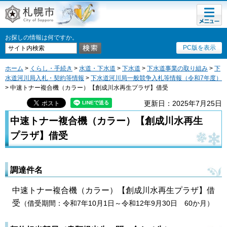
メニュ
札幌市
ー
お探しの情報は何ですか。
PC版を表示
ホーム
>
くらし・手続き
>
水道・下水道
>
下水道
>
下水道事業の取り組み
>
下
水道河川局入札・契約等情報
>
下水道河川局一般競争入札等情報（令和7年度）
> 中速トナー複合機（カラー）【創成川水再生プラザ】借受
更新日：2025年7月25日
中速トナー複合機（カラー）【創成川水再生
プラザ】借受
調達件名
中速トナー複合機（カラー）【創成川水再生プラザ】借
受
（借受期間：令和7年10月1日～令和12年9月30日 60か月）