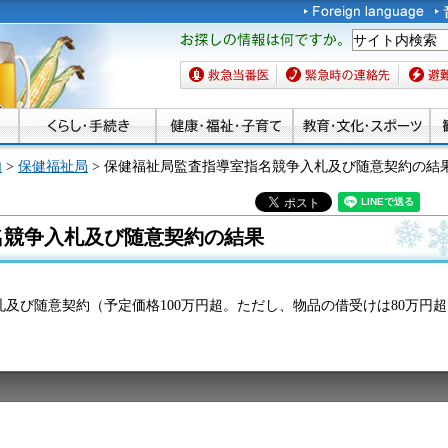
お探しの情報は何です
か。
救急当番医
緊急時の連絡先
避難場
内
>
保健福祉局
> 保健福祉局監査指導室指名競争入札及び随意契約の結
名競争入札及び随意契約の結果
及び随意契約（予定価格100万円超。ただし、物品の借受けは80万円