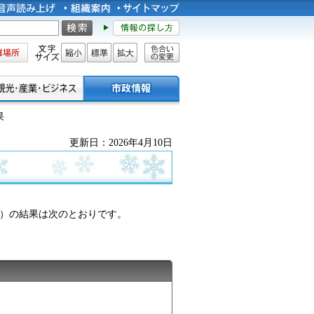
所
文字サイズ
縮小
標準
拡大
色合い
の変更
果
更新日：2026年4月10日
超）の結果は次のとおりです。