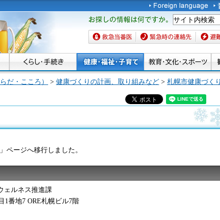
お探しの情報は何です
か。
救急当番医
緊急時の連絡先
避難場
らだ・こころ）
>
健康づくりの計画、取り組みなど
>
札幌市健康づく
」ページへ移行しました。
ウェルネス推進課
丁目1番地7 ORE札幌ビル7階