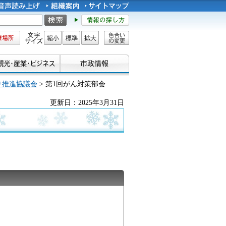
所
文字サイズ
縮小
標準
拡大
色合い
の変更
り推進協議会
> 第1回がん対策部会
更新日：2025年3月31日