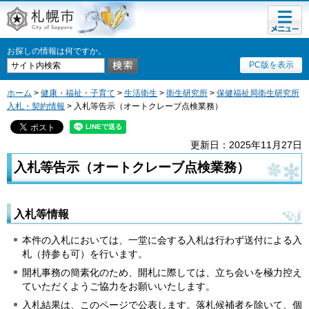
メニュ
札幌市
ー
お探しの情報は何ですか。
PC版を表示
ホーム
>
健康・福祉・子育て
>
生活衛生
>
衛生研究所
>
保健福祉局衛生研究所
入札・契約情報
> 入札等告示（オートクレーブ点検業務）
更新日：2025年11月27日
入札等告示（オートクレーブ点検業務）
入札等情報
本件の入札においては、一堂に会する入札は行わず送付による入
札（持参も可）を行います。
開札事務の簡素化のため、開札に際しては、立ち会いを極力控え
ていただくようご協力をお願いいたします。
入札結果は、このページで公表します。落札候補者を除いて、個