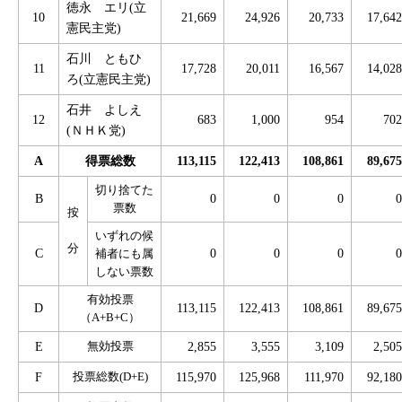
徳永 エリ(立
10
21,669
24,926
20,733
17,642
憲民主党)
石川 ともひ
11
17,728
20,011
16,567
14,028
ろ(立憲民主党)
石井 よしえ
12
683
1,000
954
702
(ＮＨＫ党)
A
得票総数
113,115
122,413
108,861
89,675
切り捨てた
B
0
0
0
0
票数
按
いずれの候
分
C
0
0
0
0
補者にも属
しない票数
有効投票
D
113,115
122,413
108,861
89,675
（A+B+C）
E
無効投票
2,855
3,555
3,109
2,505
F
投票総数(D+E)
115,970
125,968
111,970
92,180