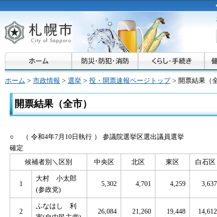
ホーム
>
市政情報
>
選挙
>
投・開票速報ページトップ
> 開票結果（
開票結果（全市）
○ （ 令和4年7月10日執行 ） 参議院選挙区選出議員選挙
確定
候補者別＼区別
中央区
北区
東区
白石区
大村 小太郎
1
5,302
4,701
4,259
3,637
(参政党)
ふなはし 利
2
26,084
21,260
19,448
14,612
実(自由民主党)