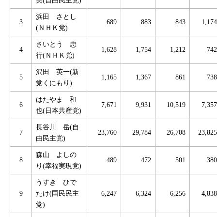
浜田 さとし
3
689
883
843
1,174
(ＮＨＫ党)
さいとう 忠
4
1,628
1,754
1,212
742
行(ＮＨＫ党)
沢田 英一(新
5
1,165
1,367
861
738
党くにもり)
はたやま 和
6
7,671
9,931
10,519
7,357
也(日本共産党)
長谷川 岳(自
7
23,760
29,784
26,708
23,825
由民主党)
森山 よしの
8
489
472
501
380
り(幸福実現党)
うすき ひで
9
たけ(国民民主
6,247
6,324
6,256
4,838
党)