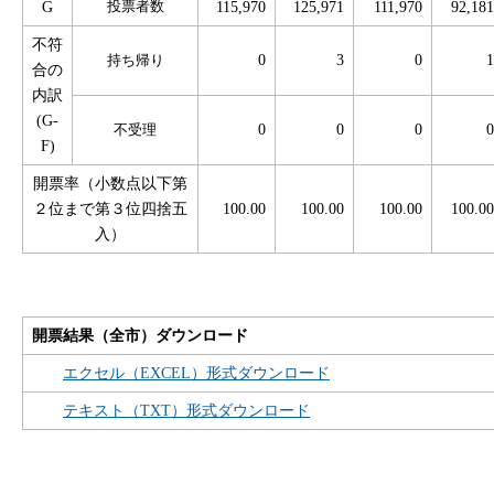
G
投票者数
115,970
125,971
111,970
92,181
不符
0
3
0
1
持ち帰り
合の
内訳
(G-
0
0
0
0
不受理
F)
開票率（小数点以下第
２位まで第３位四捨五
100.00
100.00
100.00
100.00
入）
開票結果（全市）ダウンロード
エクセル（EXCEL）形式ダウンロード
テキスト（TXT）形式ダウンロード