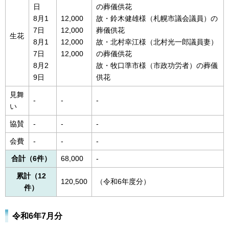
日
の葬儀供花
8月1
12,000
故・鈴木健雄様（札幌市議会議員）の
7日
12,000
葬儀供花
生花
8月1
12,000
故・北村幸江様（北村光一郎議員妻）
7日
12,000
の葬儀供花
8月2
故・牧口準市様（市政功労者）の葬儀
9日
供花
見舞
-
-
-
い
協賛
-
-
-
会費
-
-
-
合計（6件）
68,000
-
累計（12
120,500
（令和6年度分）
件）
令和6年7月分