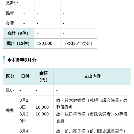
見舞い
-
-
-
協賛
-
-
-
会費
-
-
-
合計（0件）
-
-
累計（12件）
120,500
（令和6年度分）
令和6年8月分
金額
区分
日付
支出内容
（円）
祝い
-
-
-
8月1
故・鈴木健雄様（札幌市議会議員）の
8日
10,000
葬儀香典
香典
8月2
10,000
故・牧口準市様（市政功労者）の葬儀
9日
香典
8月4
故・前川亮子様（前川隆史議員実母）