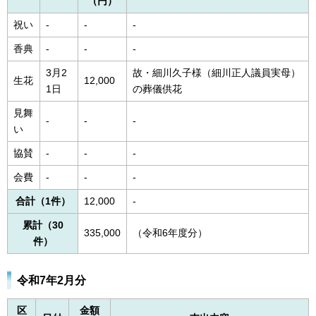
（円）
祝い
-
-
-
香典
-
-
-
3月2
故・細川久子様（細川正人議員実母）
生花
12,000
1日
の葬儀供花
見舞
-
-
-
い
協賛
-
-
-
会費
-
-
-
合計（1件）
12,000
-
累計（30
335,000
（令和6年度分）
件）
令和7年2月分
区
金額