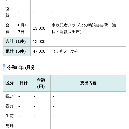
協
-
-
-
賛
会
6月1
市政記者クラブとの懇談会会費（議
13,000
費
7日
長・副議長出席）
合計（1件）
13,000
-
累計（5件）
47,000
（令和6年度分）
令和6年5月分
金額
区分
日付
支出内容
（円）
祝い
-
-
-
香典
-
-
-
生花
-
-
-
見舞
-
-
-