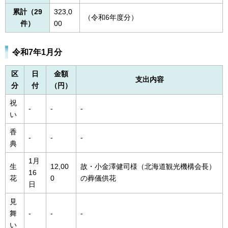
累計（29
323,0
（令和6年度分）
件）
00
令和7年1月分
区
日
金額
支出内容
分
付
（円）
祝
-
-
-
い
香
-
-
-
典
1月
生
12,00
故・小金澤健司様（北海道観光機構会長）
16
花
0
の葬儀供花
日
見
舞
-
-
-
い