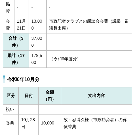
協
-
-
-
賛
会
11月
13,00
市政記者クラブとの懇談会会費（議長・副
費
21日
0
議長出席）
合計（3
37,00
-
件）
0
累計（17
179,5
（令和6年度分）
件）
00
令和6年10月分
金額
区分
日付
支出内容
（円）
祝い
-
-
-
10月28
故・忍博次様（市政功労者）の葬
香典
10,000
日
儀香典