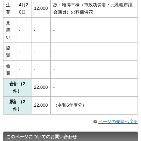
生
4月2
故・唯博幸様（市政功労者・元札幌市議
12,000
花
6日
会議員）の葬儀供花
見
舞
-
-
-
い
協
-
-
-
賛
会
-
-
-
費
合計（2
22,000
-
件）
累計（2
22,000
（令和6年度分）
件）
ページの先頭へ戻る
このページについてのお問い合わせ