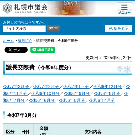
メニュ
ー
お探しの情報は何ですか。
PC版を表示
ホーム
>
議員紹介
> 議長交際費（令和6年度分）
更新日：2025年5月22日
議長交際費（
令和6年度分）
令和7年3月分
／
令和7年2月分
／
令和7年1月分
／
令和6年12月分
／
令
和6年11月分
／
令和6年10月分
／
令和6年9月分
／
令和6年8月分
／
令
和6年7月分
／
令和6年6月分
／
令和6年5月分
／
令和6年4月分
令和7年3月分
金額
区分
日付
支出内容