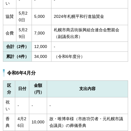
い
5月2
協賛
5,000
2024年札幌平和行進協賛金
0日
5月2
札幌市商店街振興組合連合会懇親会
会費
7,000
9日
（副議長出席）
合計（2件）
12,000
-
累計（4件）
34,000
（令和6年度分）
令和6年4月分
区
金額
日付
支出内容
分
（円）
祝
-
-
-
い
香
4月2
故・唯博幸様（市政功労者・元札幌市議
10,000
典
6日
会議員）の葬儀香典