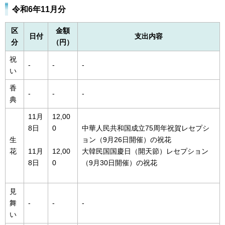
令和6年11月分
区
金額
日付
支出内容
分
（円）
祝
-
-
-
い
香
-
-
-
典
11月
12,00
8日
0
中華人民共和国成立75周年祝賀レセプシ
生
ョン（9月26日開催）の祝花
花
11月
12,00
大韓民国国慶日（開天節）レセプション
8日
0
（9月30日開催）の祝花
見
舞
-
-
-
い