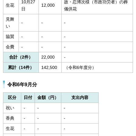
10月27
故・忍博次様（市政功労者）の葬
生花
12,000
日
儀供花
見舞
-
-
-
い
協賛
-
-
-
会費
-
-
-
合計（2件）
22,000
-
累計（14件）
142,500
（令和6年度分）
令和6年9月分
区分
日付
金額（円）
支出内容
祝い
-
-
-
香典
-
-
-
生花
-
-
-