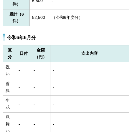
5,500
-
件）
累計（6
52,500
（令和6年度分）
件）
令和6年6月分
区
金額
日付
支出内容
分
（円）
祝
-
-
-
い
香
-
-
-
典
生
-
-
-
花
見
舞
-
-
-
い