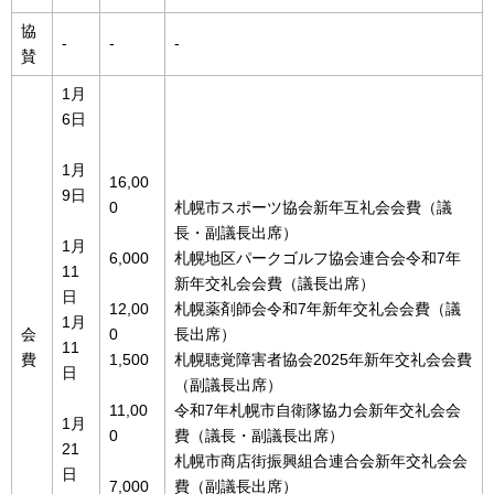
協
-
-
-
賛
1月
6日
1月
16,00
9日
0
札幌市スポーツ協会新年互礼会会費（議
長・副議長出席）
1月
6,000
札幌地区パークゴルフ協会連合会令和7年
11
新年交礼会会費（議長出席）
日
12,00
札幌薬剤師会令和7年新年交礼会会費（議
1月
会
0
長出席）
11
費
1,500
札幌聴覚障害者協会2025年新年交礼会会費
日
（副議長出席）
11,00
令和7年札幌市自衛隊協力会新年交礼会会
1月
0
費（議長・副議長出席）
21
札幌市商店街振興組合連合会新年交礼会会
日
7,000
費（副議長出席）