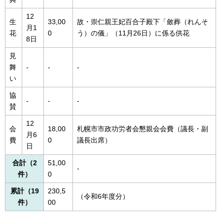
12
生
33,00
故・崇仁親王妃百合子殿下「斂葬（れんそ
月1
花
0
う）の儀」（11月26日）に係る供花
8日
見
舞
-
-
-
い
協
-
-
-
賛
12
会
18,00
札幌市市政功労者会懇親会会費（議長・副
月6
費
0
議長出席）
日
合計（2
51,00
-
件）
0
累計（19
230,5
（令和6年度分）
件）
00