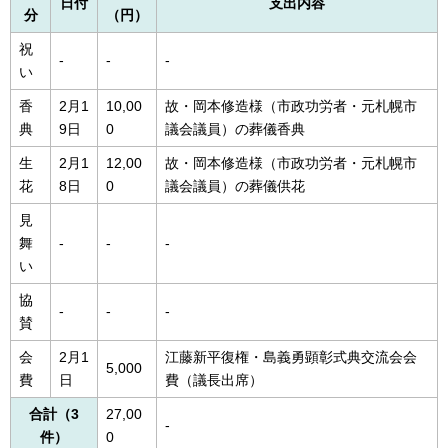
日付
支出内容
分
（円）
祝
-
-
-
い
香
2月1
10,00
故・岡本修造様（市政功労者・元札幌市
典
9日
0
議会議員）の葬儀香典
生
2月1
12,00
故・岡本修造様（市政功労者・元札幌市
花
8日
0
議会議員）の葬儀供花
見
舞
-
-
-
い
協
-
-
-
賛
会
2月1
江藤新平復権・島義勇顕彰式典交流会会
5,000
費
日
費（議長出席）
合計（3
27,00
-
件）
0