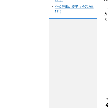
公式行事の様子（令和8年
長
5月）
方
と