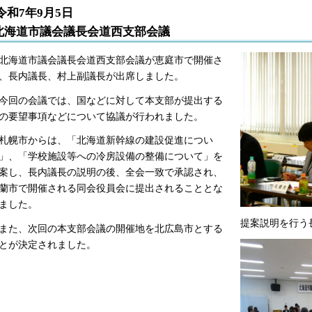
令和7年9月5日
北海道市議会議長会道西支部会議
海道市議会議長会道西支部会議が恵庭市で開催さ
、長内議長、村上副議長が出席しました。
回の会議では、国などに対して本支部が提出する
の要望事項などについて協議が行われました。
幌市からは、「北海道新幹線の建設促進につい
」、「学校施設等への冷房設備の整備について」を
案し、長内議長の説明の後、全会一致で承認され、
蘭市で開催される同会役員会に提出されることとな
ました。
提案説明を行う
た、次回の本支部会議の開催地を北広島市とする
とが決定されました。