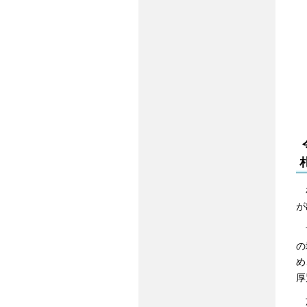
札
が
市
の
め
厚
施