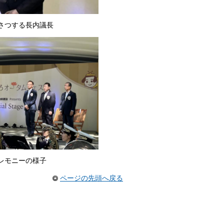
さつする長内議長
レモニーの様子
ページの先頭へ戻る