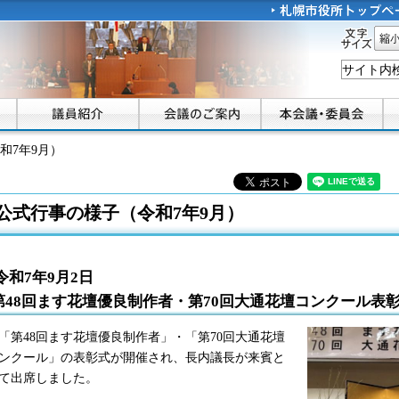
文字
縮小
和7年9月）
公式行事の様子（令和7年9月）
令和7年9月2日
第48回ます花壇優良制作者・第70回大通花壇コンクール表
第48回ます花壇優良制作者」・「第70回大通花壇
ンクール」の表彰式が開催され、長内議長が来賓と
て出席しました。