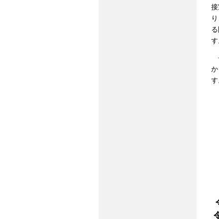
接
り
る
す
長
か
す