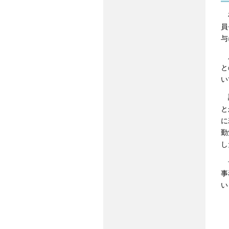
札
員
与
人
と
い
調
と
に
勤
し
長
事
い