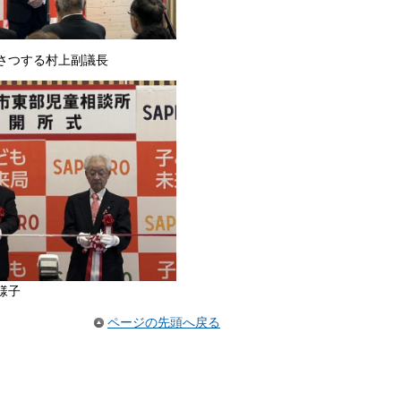
さつする村上副議長
様子
ページの先頭へ戻る