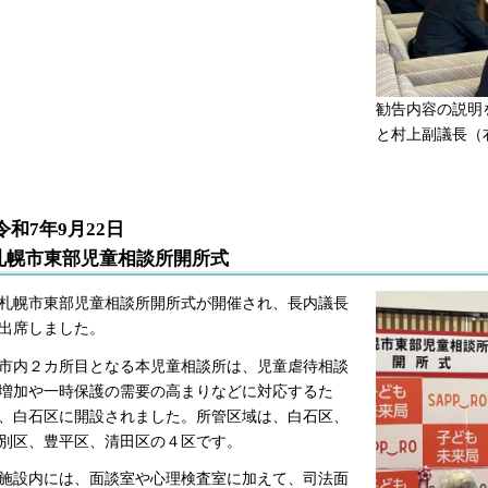
勧告内容の説明
と村上副議長（
令和7年9月22日
札幌市東部児童相談所開所式
幌市東部児童相談所開所式が開催され、長内議長
出席しました。
内２カ所目となる本児童相談所は、児童虐待相談
増加や一時保護の需要の高まりなどに対応するた
、白石区に開設されました。所管区域は、白石区、
別区、豊平区、清田区の４区です。
設内には、面談室や心理検査室に加えて、司法面