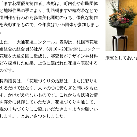
ます花壇優良制作者」表彰は、町内会や市民団体
ど地域住民の手により、街路樹ますや植樹帯などで
壇制作が行われた歩道美化運動のうち、優良な制作
を表彰するもので、今年度は1,005団体が参加しまし
。
た、「大通花壇コンクール」表彰は、札幌市花壇
進組合の組合員35社が、6月16～20日の間にコンクー
花壇を大通公園に造成し、審査員がデザインや材料
来賓としてあい
どを採点した結果、上位に選ばれた花壇を表彰する
のです。
内議長は、「花壇づくりの活動は、まちに彩りを
えるだけではなく、人々の心に安らぎと潤いをもた
す、かけがえのないものです。これからも技術と情
を存分に発揮していただき、花壇づくりを通して、
幌のまちづくりにご協力いだだきますようお願いい
します。」とあいさつをしました。