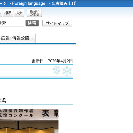
サイズ
標準
拡大
色合い
の変更
更新日：2026年4月2日
彰式