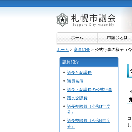
ホーム
>
議員紹介
> 公式行事の様子（令
議員紹介
議長と副議長
議員名簿
議長・副議長の公式行事
議長交際費
議長交際費（令和3年度
「
分）
コ
議長交際費（令和4年度
し
分）