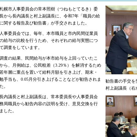
幌市人事委員会の常本照樹（つねもとてるき）委
長から長内議長と村上副議長に、令和7年「職員の給
に関する報告及び勧告書」が手交されました。
事委員会では、毎年、本市職員と市内民間従業員
の給与の比較を行うため、それぞれの給与実態につ
て調査をしています。
査の結果、民間給与が本市給与を上回っていたこ
から、月例給は、公民較差（3.29％）を解消するため
若年層に重点を置いて給料月額を引き上げ、期末・
勉手当も、0.05月分引き上げることなどが勧告されま
勧告書の手交を
た。
村上副議長（右
内議長と村上副議長は、常本委員長や人事委員会
務局職員から勧告内容の説明を受け、意見交換を行
ました。