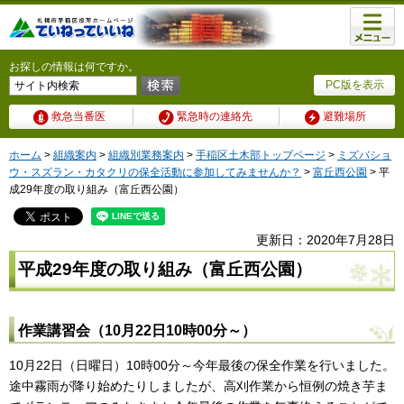
メニュ
ー
お探しの情報は何ですか。
PC版を表示
救急当番医
緊急時の連絡先
避難場所
ホーム
>
組織案内
>
組織別業務案内
>
手稲区土木部トップページ
>
ミズバショ
ウ・スズラン・カタクリの保全活動に参加してみませんか？
>
富丘西公園
> 平
成29年度の取り組み（富丘西公園）
更新日：2020年7月28日
平成29年度の取り組み（富丘西公園）
作業講習会（10月22日10時00分～）
10月22日（日曜日）10時00分～今年最後の保全作業を行いました。
途中霧雨が降り始めたりしましたが、高刈作業から恒例の焼き芋ま