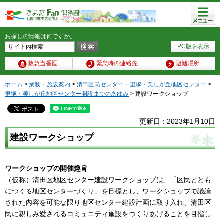
メニュ
ー
お探しの情報は何ですか。
PC版を表示
救急当番医
緊急時の連絡先
避難場所
ホーム
>
業務・施設案内
>
清田区民センター・里塚・美しが丘地区センター
>
里塚・美しが丘地区センター開設までのあゆみ
> 建設ワークショップ
更新日：2023年1月10日
建設ワークショップ
ワークショップの開催趣旨
（仮称）清田区地区センター建設ワークショップは、「区民ととも
につくる地区センターづくり」を目標とし、ワークショップで議論
された内容を可能な限り地区センター建設計画に取り入れ、清田区
民に親しみ愛されるコミュニティ施設をつくりあげることを目指し